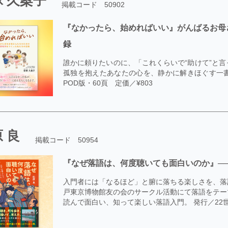
 久案子
掲載コード 50902
『なかったら、始めればいい』がんばるお母
録
誰かに頼りたいのに、「これくらいで“助けて”と
孤独を抱えたあなたの心を、静かに解きほぐす一書です。
POD版・60頁 定価／¥803
 良
掲載コード 50954
『なぜ落語は、何度聴いても面白いのか』─
入門者には「なるほど」と腑に落ちる楽しさを、落
戸東京博物館友の会のサークル活動にて落語をテー
読んで面白い、知って楽しい落語入門。 発行／22世紀ア