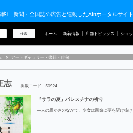
載! 新聞・全国誌の広告と連動したAfnポータルサイ
ホーム
新着情報
店舗トピックス
ショッ
ム
アートギャラリー・書籍・俳句
正志
掲載コード 50924
『サラの夏』パレスチナの祈り
―人の愚かさのなかで、少女は懸命に夢を駆け抜けた— 発