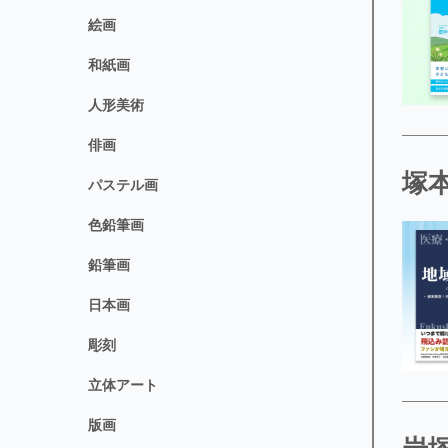
絵画
和紙画
人形美術
俳画
塚本
パステル画
色鉛筆画
鉛筆画
日本画
彫刻
立体アート
版画