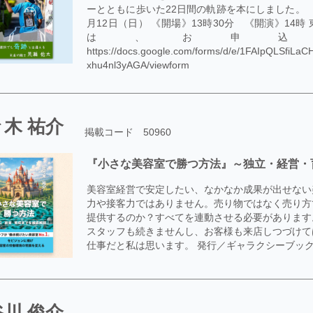
ーとともに歩いた22日間の軌跡を本にしました。 【
月12日（日） 《開場》13時30分 《開演》14時 東京
は、お申込
https://docs.google.com/forms/d/e/1FAIpQLSf
xhu4nl3yAGA/viewform
木 祐介
掲載コード 50960
『小さな美容室で勝つ方法』～独立・経営・
美容室経営で安定したい、なかなか成果が出せない
力や接客力ではありません。売り物ではなく売り方
提供するのか？すべてを連動させる必要があります
スタッフも続きませんし、お客様も来店しつづけて
仕事だと私は思います。 発行／ギャラクシーブックス P
川 俊介