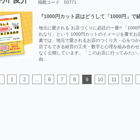
掲載コード 50771
『1000円カット店はどうして「1000円」
地元に愛される お店づくりに必読の一冊!! 「10
れなり」という 1000円カットのイメージを覆すお店が
書では、地元で愛されるお店のつくり方・心をつか
店でもできる経営の工夫・数字と心理を組み合わせ
なく公開しています。「このお店に行ってみたい
由...
1
2
...
6
7
8
9
10
11
12
.