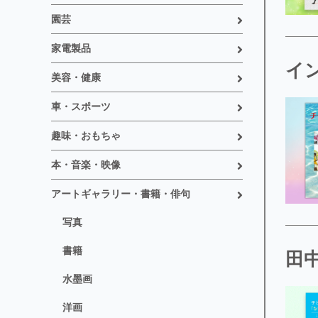
園芸
家電製品
イ
美容・健康
車・スポーツ
趣味・おもちゃ
本・音楽・映像
アートギャラリー・書籍・俳句
写真
書籍
田中
水墨画
洋画