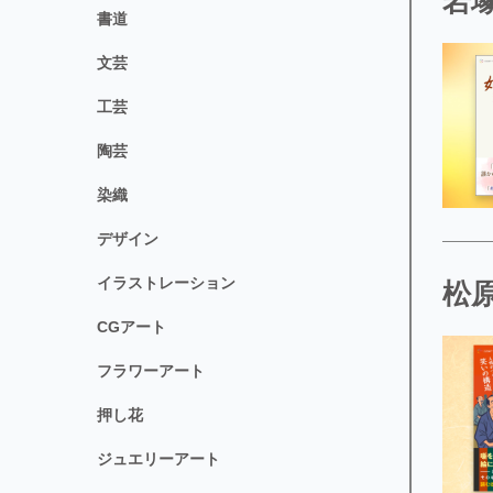
岩塚
書道
文芸
工芸
陶芸
染織
デザイン
イラストレーション
松原
CGアート
フラワーアート
押し花
ジュエリーアート