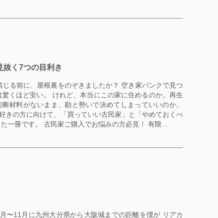
見抜く7つの目利き
を信じる前に、屋根裏をのぞきましたか？ 空き家バンクで見つ
は驚くほど安い。 けれど、本当にこの家に住めるのか。再生
判断材料がないまま、勘と勢いで決めてしまっていいのか。
好きの方に向けて、「買っていい古民家」と「やめておくべ
一冊です。 古民家ご購入でお悩みの方必見！ 有限...
10月〜11月に九州大分県から大阪城までの距離を僕が リアカ