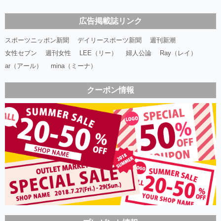
広告掲載誌リンク
スポーツニッポン新聞
デイリースポーツ新聞
週刊新潮
女性セブン
週刊女性
LEE（リー）
婦人公論
Ray（レイ）
ar（アール）
mina（ミーナ）
クーポン情報