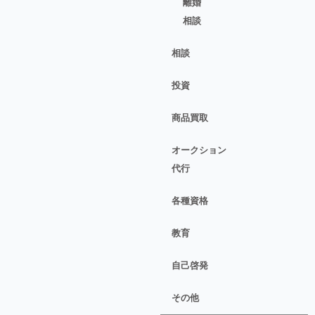
離婚
相談
相談
投資
商品買取
オークション
代行
各種資格
教育
自己啓発
その他