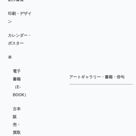
印刷・デザイ
ン
カレンダー・
ポスター
本
電子
アートギャラリー・書籍・俳句
書籍
（E-
BOOK）
古本
販
売・
買取