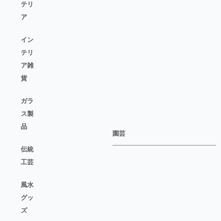
テリ
ア
イン
テリ
ア雑
貨
ガラ
ス製
品
園芸
伝統
工芸
風水
グッ
ズ