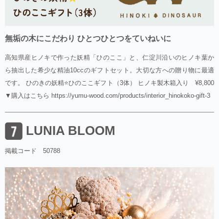
無垢の木にこだわり ひとつひとつをていねいに
高知県産ヒノキで作った妖精「ひのここ」と、仁淀川沿いのヒノキ葉か
ら抽出した希少な精油10ccのギフトセット。大切な方への贈り物に最適
です。 ひのきの妖精⭐️ひのここギフト（3体） ヒノキ製木箱入り ¥8,800
▼購入はこちら https://yumu-wood.com/products/interior_hinokoko-gift-3
LUNIA BLOOM
掲載コード 50788