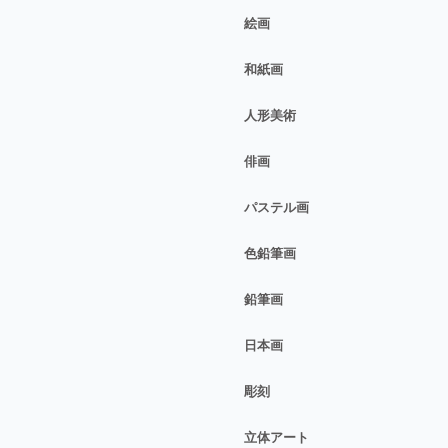
絵画
和紙画
人形美術
俳画
パステル画
色鉛筆画
鉛筆画
日本画
彫刻
立体アート