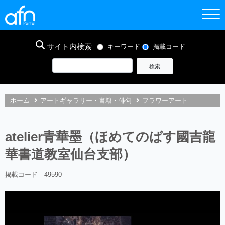
サイト内検索
キーワード
掲載コード
ホーム
アートギャラリー・書籍・俳句
フラワーアート
atelier青華墨（ほめてのばす國吉龍
華書道教室仙台支部）
掲載コード 49590