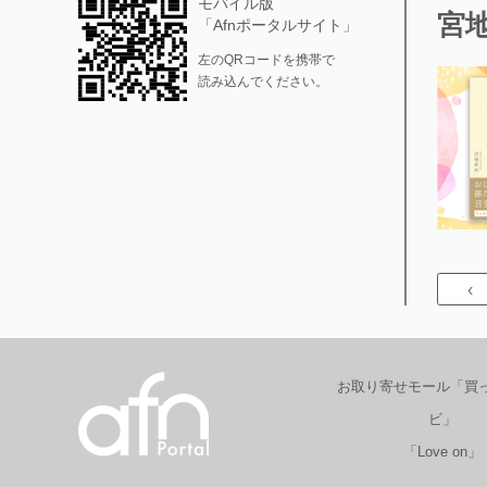
モバイル版
宮地
「Afnポータルサイト」
左のQRコードを携帯で
読み込んでください。
‹
お取り寄せモール「買
ビ」
「Love on」