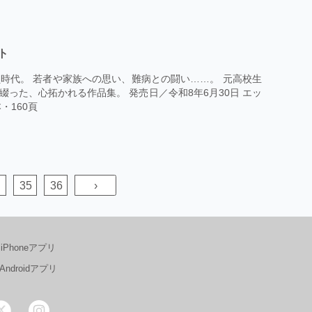
ト
時代。 若者や家族への思い、難病との闘い……。 元高校生
った、心拓かれる作品集。 発売日／令和8年6月30日 エッ
・160頁
35
36
›
iPhoneアプリ
Androidアプリ