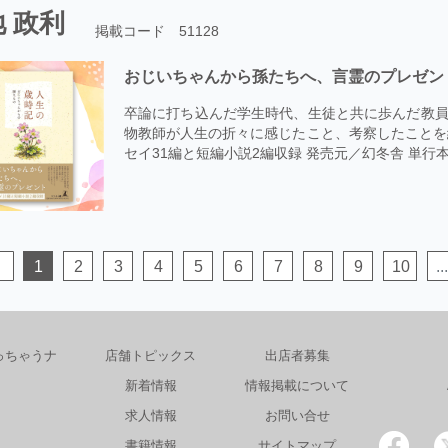
 政利
掲載コード 51128
おじいちゃんから孫たちへ、言霊のプレゼン
卒論に打ち込んだ学生時代、生徒と共に歩んだ教員
物教師が人生の折々に感じたこと、考察したことを綴
セイ31編と短編小説2編収録 発売元／幻冬舎 単行本
1
2
3
4
5
6
7
8
9
10
...
っちゃうナ
店舗トピックス
出店者募集
新着情報
情報掲載について
求人情報
お問い合せ
書籍情報
サイトマップ