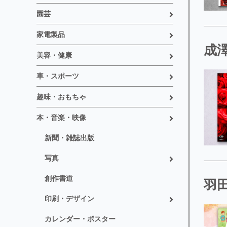
園芸
家電製品
成澤
美容・健康
車・スポーツ
趣味・おもちゃ
本・音楽・映像
新聞・雑誌出版
写真
創作書道
羽田
印刷・デザイン
カレンダー・ポスター