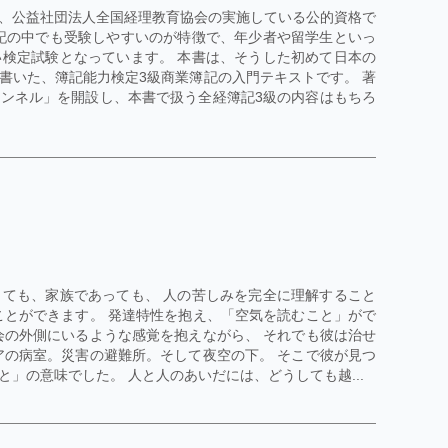
、公益社団法人全国経理教育協会の実施している公的資格で
記の中でも受験しやすいのが特徴で、年少者や留学生といっ
検定試験となっています。 本書は、そうした初めて日本の
書いた、簿記能力検定3級商業簿記の入門テキストです。 著
チャンネル」を開設し、本書で扱う全経簿記3級の内容はもちろ
ても、家族であっても、 人の苦しみを完全に理解すること
ことができます。 発達特性を抱え、「空気を読むこと」がで
会の外側にいるような感覚を抱えながら、 それでも彼は治せ
アの病室。災害の避難所。そして夜空の下。 そこで彼が見つ
」の意味でした。 人と人のあいだには、どうしても越...