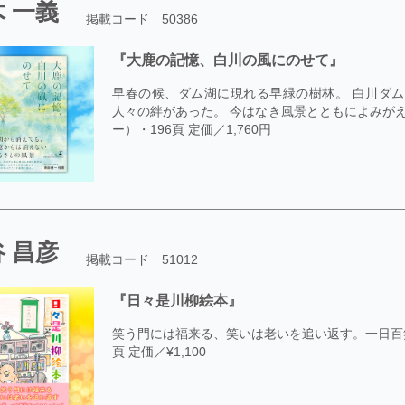
 一義
掲載コード 50386
『大鹿の記憶、白川の風にのせて』
早春の候、ダム湖に現れる早緑の樹林。 白川ダ
人々の絆があった。 今はなき風景とともによみがえ
ー）・196頁 定価／1,760円
 昌彦
掲載コード 51012
『日々是川柳絵本』
笑う門には福来る、笑いは老いを追い返す。一日百笑
頁 定価／¥1,100