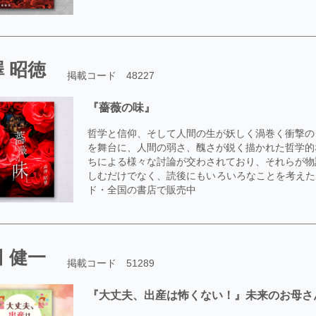
 昭徳
掲載コード 48227
『薔薇の味』
哲学と信仰、そして人間の生が妖しく渦巻く衝撃の
を舞台に、人間の弱さ、醜さが鋭く描かれた哲学的
ちによる様々な討論が交わされており、それらが物
しむだけでなく、読後にもいろいろなことを考えた
ド・全国の書店で販売中
 健一
掲載コード 51289
『大丈夫、出産は怖くない！』未来のお母さ