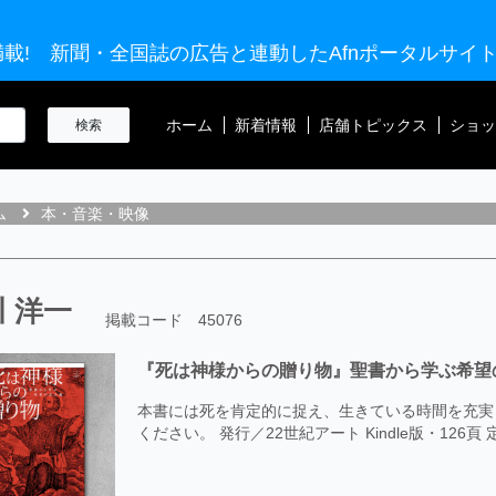
載! 新聞・全国誌の広告と連動したAfnポータルサイ
ホーム
新着情報
店舗トピックス
ショッ
ム
本・音楽・映像
 洋一
掲載コード 45076
『死は神様からの贈り物』聖書から学ぶ希望
本書には死を肯定的に捉え、生きている時間を充実
ください。 発行／22世紀アート Kindle版・126頁 定