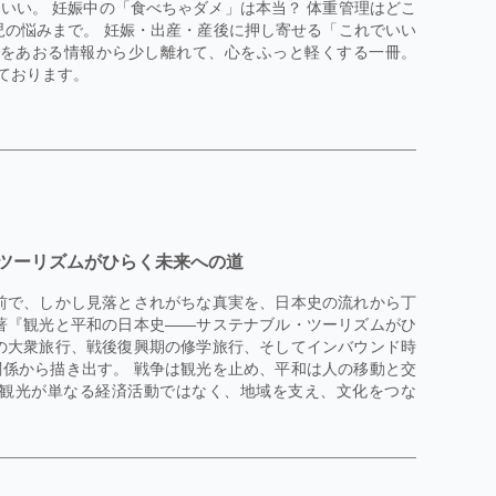
いい。 妊娠中の「食べちゃダメ」は本当？ 体重管理はどこ
児の悩みまで。 妊娠・出産・産後に押し寄せる「これでいい
安をあおる情報から少し離れて、心をふっと軽くする一冊。
ております。
ツーリズムがひらく未来への道
前で、しかし見落とされがちな真実を、日本史の流れから丁
著『観光と平和の日本史――サステナブル・ツーリズムがひ
の大衆旅行、戦後復興期の修学旅行、そしてインバウンド時
係から描き出す。 戦争は観光を止め、平和は人の移動と交
、観光が単なる経済活動ではなく、地域を支え、文化をつな