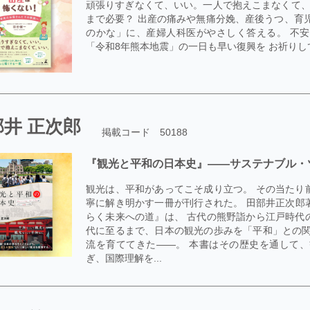
頑張りすぎなくて、いい。一人で抱えこまなくて、
まで必要？ 出産の痛みや無痛分娩、産後うつ、育
のかな」に、産婦人科医がやさしく答える。 不
「令和8年熊本地震」の一日も早い復興を お祈りし
部井 正次郎
掲載コード 50188
『観光と平和の日本史』――サステナブル・
観光は、平和があってこそ成り立つ。 その当たり
寧に解き明かす一冊が刊行された。 田部井正次郎
らく未来への道』は、 古代の熊野詣から江戸時代
代に至るまで、日本の観光の歩みを「平和」との関
流を育ててきた――。 本書はその歴史を通して
ぎ、国際理解を...