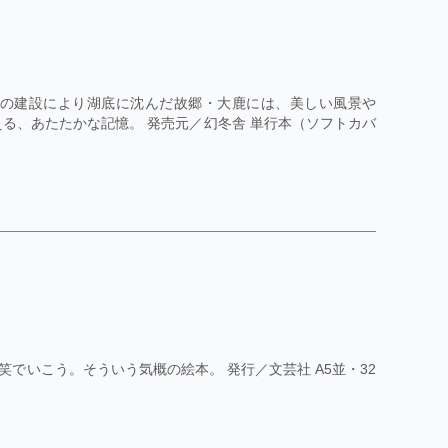
ムの建設により湖底に沈んだ故郷・大鹿には、美しい風景や
る、あたたかな記憶。 発売元／幻冬舎 単行本（ソフトカバ
でいこう。そういう気概の絵本。 発行／文芸社 A5並・32