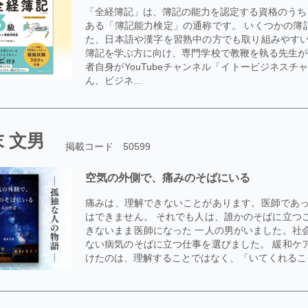
「全経簿記」は、簿記の能力を認定する資格のうち
ある「簿記能力検定」の通称です。 いくつかの簿
た、日本語や漢字を習熟中の方でも取り組みやすい
簿記を学ぶ方に向け、専門学校で教鞭を執る先生が
者自身がYouTubeチャンネル「イトービジネス
ん、ビジネ...
 文男
掲載コード 50599
空気の外側で、痛みのそばにいる
痛みは、理解できないことがあります。医師であっ
はできません。 それでも人は、誰かのそばに立つ
きないまま医師になった 一人の男がいました。社
ない病気のそばに立つ仕事を選びました。 緩和ケ
けたのは、理解することではなく、「いてくれること