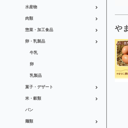
水産物
肉類
や
惣菜・加工食品
卵・乳製品
牛乳
卵
乳製品
菓子・デザート
米・穀類
パン
麺類