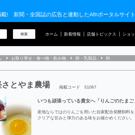
載! 新聞・全国誌の広告と連動したAfnポータルサイ
ホーム
新着情報
店舗トピックス
ショッ
ム
お取り寄せ・食べ物・飲み物
卵・乳製品
卵
軽さとやま農場
掲載コード 51067
いつも頑張っている貴女へ「りんごのたまご
産地ならではのりんごを用いた自家配合発酵飼料を
クリアな甘みと弾力のある味をお確かめください。 Lサ