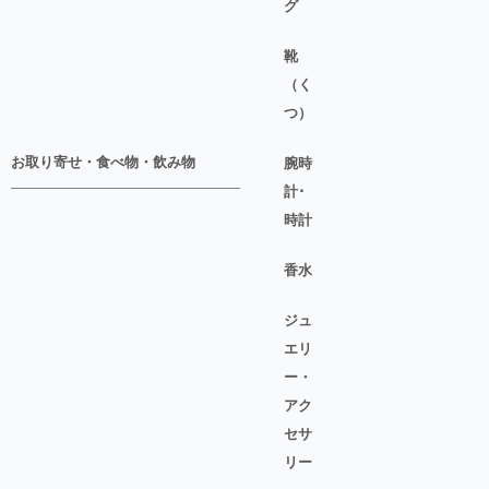
グ
靴
（く
つ）
お取り寄せ・食べ物・飲み物
腕時
計･
時計
香水
ジュ
エリ
ー・
アク
セサ
リー