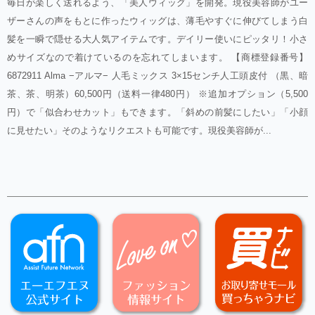
毎日が楽しく送れるよう、「美人ウィッグ」を開発。現役美容師がユー
ザーさんの声をもとに作ったウィッグは、薄毛やすぐに伸びてしまう白
髪を一瞬で隠せる大人気アイテムです。デイリー使いにピッタリ！小さ
めサイズなので着けているのを忘れてしまいます。 【商標登録番号】
6872911 Alma −アルマ− 人毛ミックス 3×15センチ人工頭皮付 （黒、暗
茶、茶、明茶）60,500円（送料一律480円） ※追加オプション（5,500
円）で「似合わせカット」もできます。「斜めの前髪にしたい」「小顔
に見せたい」そのようなリクエストも可能です。現役美容師が...