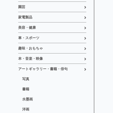
園芸
家電製品
美容・健康
車・スポーツ
趣味・おもちゃ
本・音楽・映像
アートギャラリー・書籍・俳句
写真
書籍
水墨画
洋画