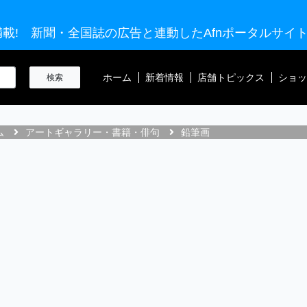
載! 新聞・全国誌の広告と連動したAfnポータルサイ
ホーム
新着情報
店舗トピックス
ショッ
ム
アートギャラリー・書籍・俳句
鉛筆画