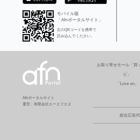
モバイル版
「Afnポータルサイト」
左のQRコードを携帯で
読み込んでください。
お取り寄せモール「買
ビ」
「Love on」
Afnポータルサイト
運営：有限会社エーエフエヌ
総合広告代