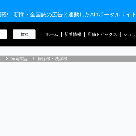
載! 新聞・全国誌の広告と連動したAfnポータルサイ
ホーム
新着情報
店舗トピックス
ショッ
ム
家電製品
掃除機・洗濯機