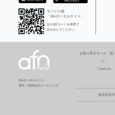
モバイル版
「Afnポータルサイト」
左のQRコードを携帯で
読み込んでください。
お取り寄せモール「買
ビ」
「Love on」
Afnポータルサイト
運営：有限会社エーエフエヌ
総合広告代