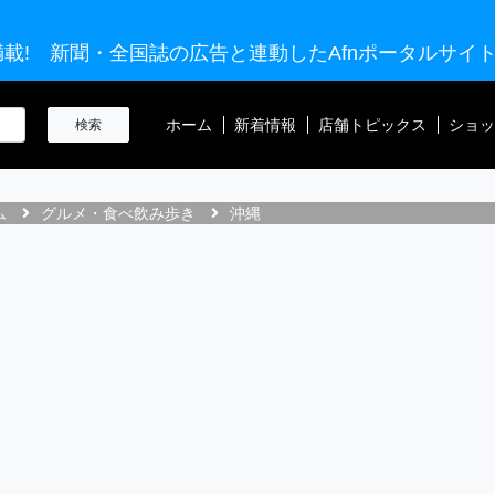
載! 新聞・全国誌の広告と連動したAfnポータルサイ
ホーム
新着情報
店舗トピックス
ショッ
ム
グルメ・食べ飲み歩き
沖縄