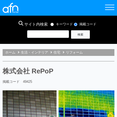
サイト内検索
キーワード
掲載コード
ホーム
生活・インテリア
住宅
リフォーム
株式会社 RePoP
掲載コード 49425