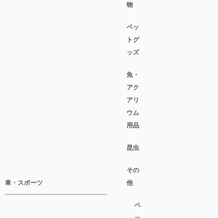
物
ペッ
トグ
ッズ
魚・
アク
アリ
ウム
用品
昆虫
その
車・スポーツ
他
ペ
ッ