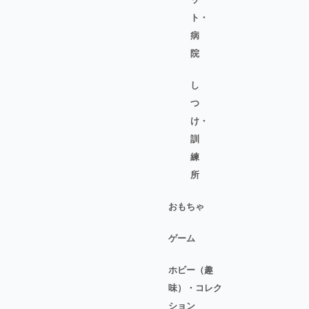
ト・
病
院
し
つ
け・
訓
練
所
おもちゃ
ゲーム
ホビー（趣
味）・コレク
ション