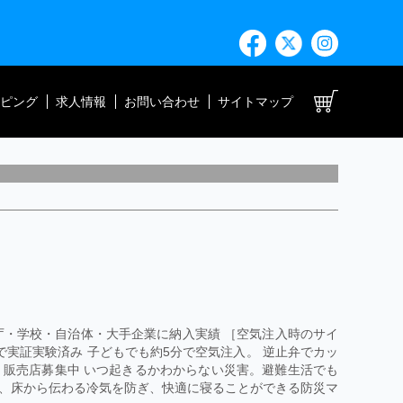
ト
ピング
求人情報
お問い合わせ
サイトマップ
庁・学校・自治体・大手企業に納入実績 ［空気注入時のサイ
0kgまで実証実験済み 子どもでも約5分で空気注入。 逆止弁でカッ
 販売店募集中 いつ起きるかわからない災害。避難生活でも
、床から伝わる冷気を防ぎ、快適に寝ることができる防災マ