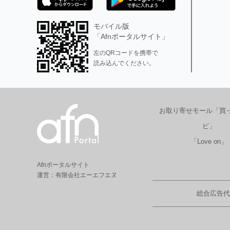
モバイル版
「Afnポータルサイト」
左のQRコードを携帯で
読み込んでください。
お取り寄せモール「買
ビ」
「Love on」
Afnポータルサイト
運営：有限会社エーエフエヌ
総合広告代