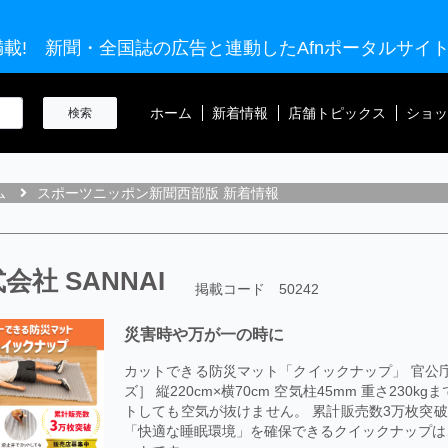
載! 新聞・全国誌の広告と連動したAfnポータルサイ
ホーム
新着情報
店舗トピックス
ショッ
ム
スポーツニッポン新聞西部版 新着情報
会社 SANNAI
掲載コード 50242
災害時や万が一の時に
カットできる防災マット「クイックナップ」 官公
ズ］ 縦220cm×横70cm 空気柱45mm 重さ23
トしても空気が抜けません。 累計販売数3万枚突破
「快適な睡眠環境」を確保できるクイックナップは