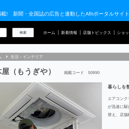
載! 新聞・全国誌の広告と連動したAfnポータルサイ
ホーム
新着情報
店舗トピックス
ショッ
ム
生活・インテリア
木屋（もうぎや）
掲載コード 50890
暮らしを
エアコンク
が迅速に駆
替え、店舗