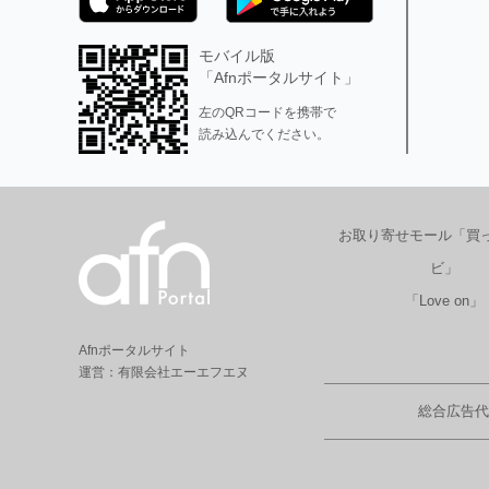
モバイル版
「Afnポータルサイト」
左のQRコードを携帯で
読み込んでください。
お取り寄せモール「買
ビ」
「Love on」
Afnポータルサイト
運営：有限会社エーエフエヌ
総合広告代