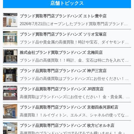
店舗トピックス
ブランド買取専門店ブランドハンズ エトレ豊中店
2026年7月21日にオープンしたブランド買取専門店ブランドハンズ エトレ豊中店です。 阪急豊中駅直結のショッピングモール エトレとよなかの１階に店舗がございます。 金・貴金属、ブランド品、時計、宝石などその他ブランド食器や美容機器、ブランド香水や化粧品などの取り扱いもございます。 熟練の鑑定士が親切・丁寧に接客、査定をさせていただきます。 査定だけでもOK。お気軽にご来店下さいませ！
ブランド買取専門店ブランドハンズ ソリオ宝塚店
ブランド品や貴金属の高価買取！時計や宝石、ダイヤモンドなど家に眠っているものがあったら捨てる前にブランドハンズへお越しください。 査定料は無料、お値段が付くものかお調べいたします！ 宅配買取もありますので使っていない古いルイヴィトンのバッグや財布、壊れているオメガの時計、千切れている金のネックレスや指輪、小型家電も取り扱っておりますのでお気軽にご利用下さい☆ その他ブランド食器、銀シルバー製品、美容機器、脱毛器、スマホなど幅広く取り扱っております！
株式会社ブランド買取ブランドハンズ 北梅田店
ブランド品の高価買取！！時計、金、宝石は特に力を入れています！ ルイヴィトン、シャネル、ロレックス、エルメスはもちろん、グッチ、プラダ、セリーヌ、フェンディなどなど、 その他ブランド食器、銀シルバー製品、美容機器、脱毛器、スマホなど幅広く取り扱っているので まずは無料査定にお越しください！ 手数料は全て無料！全国対応の宅配買取も行っておりますのでお気軽にご連絡下さい！
ブランド品買取専門店ブランドハンズ 神戸三宮店
ブランド品の高価買取はブランドハンズにお任せください！！ 高騰し続けている金・貴金属はもちろん、ルイヴィトン、エルメス、シャネル、ロレックスは特に力を入れております。 その他ブランド食器、銀シルバー製品、美容機器、脱毛器、スマホなど幅広く取り扱っております！ 鑑定士は経験豊富で親切丁寧な対応を心がけております。 鑑定書がないものでもしっかり見させて頂きます。
ブランド品買取専門店ブランドハンズ JR西宮店
高価買取はブランドハンズにお任せください！ 金・貴金属、ルイヴィトン、エルメス、シャネル、ロレックスは特に力を入れておりますが、 他店で断られたボロボロになったバッグや財布、壊れたブランド品、時計、千切れた貴金属もお買取り可能です。 経験豊富な鑑定士が宝石やダイヤモンドの鑑定書がないものでもしっかり見させて頂きます。 その他ブランド食器、銀シルバー製品、美容機器、脱毛器、スマホなど幅広く取り扱っております！ 是非お気軽にお越しください。
ブランド品買取専門店ブランドハンズ 京都四条河原町店
高価買取！！ルイヴィトン、エルメス、シャネルの使ってないものなど ブランドハンズならボロボロでも構いません。 他店に断られたものも当店ならお買取り可能です！ ロレックスやフェンディ、グッチも大歓迎です！ ブランド品や貴金属、時計、宝石、ダイヤモンドは特に高価買取ですのでお査定だけでもお待ちしております。
ブランド品買取専門店ブランドハンズ 枚方ビオルネ店
高価買取のブランドハンズはぼろぼろでも構いません！ 金・貴金属、ルイヴィトンやエルメス、シャネルの使ってないものはございませんか？ 他店に断られたものも当店ならお買取り可能です！ ロレックスやフェンディ、グッチも大歓迎！ ブランド品や貴金属、時計、宝石、ダイヤモンドは特に高価買取ですがブランド食器、スマホ、美容機器、銀製品など幅広く取り扱っております。