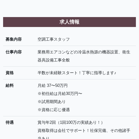
求人情報
募集内容
空調工事スタッフ
仕事内容
業務用エアコンなどの冷温水熱源の機器設置、衛生
器具設備工事全般
資格
半数が未経験スタート！丁寧に指導します♪
給料
月給 37〜50万円
※初任給は月給30万円〜
※試用期間あり
※資格に応じ優遇
待遇
賞与年2回（1回100万の実績あり！）
資格取得は会社でサポート！社保完備、その他諸手
当あり