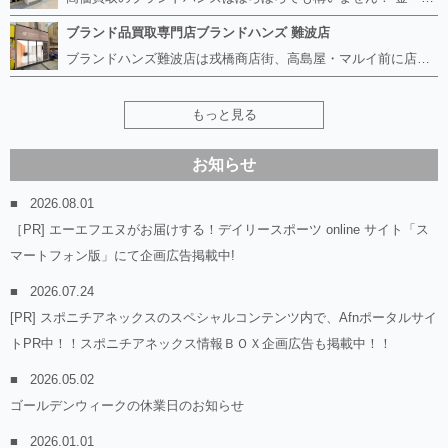
ブランド品買取専門店ブランドハンズ 難波店
ブランドハンズ難波店は戎橋商店街、高島屋・マルイ前に店舗があります！ ボロボロのルイヴィトン、エルメス、シャネルも高価買取！！ ぼろぼろのものでもブランドハンズなら高くお買取り致します！ ブランド香水や化粧品、動かない時計、ロレックスは特に高価買取です。 貴金属や宝石、ダイヤモンドの鑑定書がないものでもしっかり見させて頂きます。 是非お気軽にお越しください。
もっと見る
お知らせ
2026.08.01
［PR] エーエフエヌがお届けする！デイリースポーツ online サイト「ス
マートフォン版」にて企画広告掲載中!
2026.07.24
[PR] スポニチアネックスのスペシャルコンテンツ内で、Afnポータルサイ
トPR中！！スポニチアネックス情報ＢＯＸ企画広告も掲載中！！
2026.05.02
ゴールデンウィークの休業日のお知らせ
2026.01.01