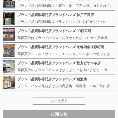
ブランド品の高価買取！！時計、金、宝石は特に力を入れています！ ルイヴィトン、シャネル、ロレックス、エルメスはもちろん、グッチ、プラダ、セリーヌ、フェンディなどなど、 その他ブランド食器、銀シルバー製品、美容機器、脱毛器、スマホなど幅広く取り扱っているので まずは無料査定にお越しください！ 手数料は全て無料！全国対応の宅配買取も行っておりますのでお気軽にご連絡下さい！
ブランド品買取専門店ブランドハンズ 神戸三宮店
ブランド品の高価買取はブランドハンズにお任せください！！ 高騰し続けている金・貴金属はもちろん、ルイヴィトン、エルメス、シャネル、ロレックスは特に力を入れております。 その他ブランド食器、銀シルバー製品、美容機器、脱毛器、スマホなど幅広く取り扱っております！ 鑑定士は経験豊富で親切丁寧な対応を心がけております。 鑑定書がないものでもしっかり見させて頂きます。
ブランド品買取専門店ブランドハンズ JR西宮店
高価買取はブランドハンズにお任せください！ 金・貴金属、ルイヴィトン、エルメス、シャネル、ロレックスは特に力を入れておりますが、 他店で断られたボロボロになったバッグや財布、壊れたブランド品、時計、千切れた貴金属もお買取り可能です。 経験豊富な鑑定士が宝石やダイヤモンドの鑑定書がないものでもしっかり見させて頂きます。 その他ブランド食器、銀シルバー製品、美容機器、脱毛器、スマホなど幅広く取り扱っております！ 是非お気軽にお越しください。
ブランド品買取専門店ブランドハンズ 京都四条河原町店
高価買取！！ルイヴィトン、エルメス、シャネルの使ってないものなど ブランドハンズならボロボロでも構いません。 他店に断られたものも当店ならお買取り可能です！ ロレックスやフェンディ、グッチも大歓迎です！ ブランド品や貴金属、時計、宝石、ダイヤモンドは特に高価買取ですのでお査定だけでもお待ちしております。
ブランド品買取専門店ブランドハンズ 枚方ビオルネ店
高価買取のブランドハンズはぼろぼろでも構いません！ 金・貴金属、ルイヴィトンやエルメス、シャネルの使ってないものはございませんか？ 他店に断られたものも当店ならお買取り可能です！ ロレックスやフェンディ、グッチも大歓迎！ ブランド品や貴金属、時計、宝石、ダイヤモンドは特に高価買取ですがブランド食器、スマホ、美容機器、銀製品など幅広く取り扱っております。
ブランド品買取専門店ブランドハンズ 難波店
ブランドハンズ難波店は戎橋商店街、高島屋・マルイ前に店舗があります！ ボロボロのルイヴィトン、エルメス、シャネルも高価買取！！ ぼろぼろのものでもブランドハンズなら高くお買取り致します！ ブランド香水や化粧品、動かない時計、ロレックスは特に高価買取です。 貴金属や宝石、ダイヤモンドの鑑定書がないものでもしっかり見させて頂きます。 是非お気軽にお越しください。
もっと見る
お知らせ