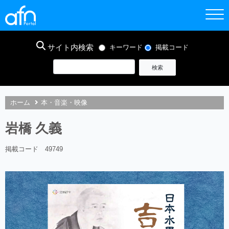
サイト内検索
キーワード
掲載コード
ホーム
本・音楽・映像
岩橋 久義
掲載コード 49749