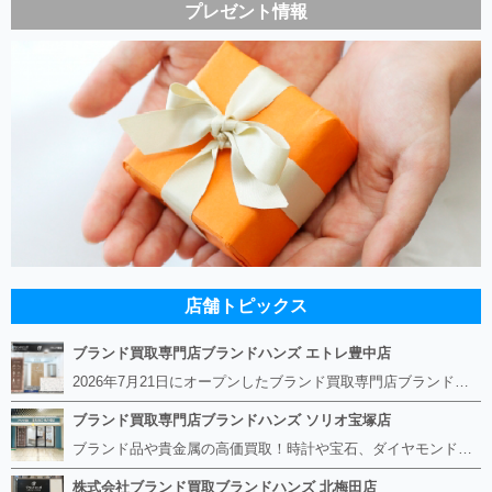
プレゼント情報
店舗トピックス
ブランド買取専門店ブランドハンズ エトレ豊中店
2026年7月21日にオープンしたブランド買取専門店ブランドハンズ エトレ豊中店です。 阪急豊中駅直結のショッピングモール エトレとよなかの１階に店舗がございます。 金・貴金属、ブランド品、時計、宝石などその他ブランド食器や美容機器、ブランド香水や化粧品などの取り扱いもございます。 熟練の鑑定士が親切・丁寧に接客、査定をさせていただきます。 査定だけでもOK。お気軽にご来店下さいませ！
ブランド買取専門店ブランドハンズ ソリオ宝塚店
ブランド品や貴金属の高価買取！時計や宝石、ダイヤモンドなど家に眠っているものがあったら捨てる前にブランドハンズへお越しください。 査定料は無料、お値段が付くものかお調べいたします！ 宅配買取もありますので使っていない古いルイヴィトンのバッグや財布、壊れているオメガの時計、千切れている金のネックレスや指輪、小型家電も取り扱っておりますのでお気軽にご利用下さい☆ その他ブランド食器、銀シルバー製品、美容機器、脱毛器、スマホなど幅広く取り扱っております！
株式会社ブランド買取ブランドハンズ 北梅田店