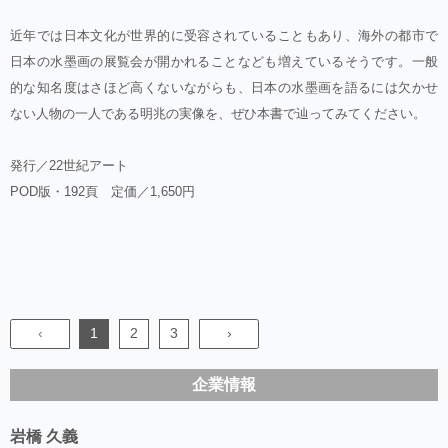
近年では日本文化が世界的に受容されていることもあり、海外の都市で
日本の水墨画の展覧会が開かれることなども増えているそうです。一般
的な知名度はさほど高くないながらも、日本の水墨画を語るには欠かせ
ない人物の一人である明兆の実像を、ぜひ本書で辿ってみてください。
発行／22世紀アート
POD版・192頁 定価／1,650円
‹
1
2
3
›
企業情報
岩橋 久義