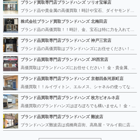
ブランド買取専門店ブランドハンズ ソリオ宝塚店
ブランド品や貴金属の高価買取！時計や宝石、ダイヤモンドなど家に眠っているものがあったら捨てる前にブランドハンズへお越しください。 査定料は無料、お値段が付くものかお調べいたします！ 宅配買取もありますので使っていない古いルイヴィトンのバッグや財布、壊れているオメガの時計、千切れている金のネックレスや指輪、小型家電も取り扱っておりますのでお気軽にご利用下さい☆ その他ブランド食器、銀シルバー製品、美容機器、脱毛器、スマホなど幅広く取り扱っております！
株式会社ブランド買取ブランドハンズ 北梅田店
ブランド品の高価買取！！時計、金、宝石は特に力を入れています！ ルイヴィトン、シャネル、ロレックス、エルメスはもちろん、グッチ、プラダ、セリーヌ、フェンディなどなど、 その他ブランド食器、銀シルバー製品、美容機器、脱毛器、スマホなど幅広く取り扱っているので まずは無料査定にお越しください！ 手数料は全て無料！全国対応の宅配買取も行っておりますのでお気軽にご連絡下さい！
ブランド品買取専門店ブランドハンズ 神戸三宮店
ブランド品の高価買取はブランドハンズにお任せください！！ 高騰し続けている金・貴金属はもちろん、ルイヴィトン、エルメス、シャネル、ロレックスは特に力を入れております。 その他ブランド食器、銀シルバー製品、美容機器、脱毛器、スマホなど幅広く取り扱っております！ 鑑定士は経験豊富で親切丁寧な対応を心がけております。 鑑定書がないものでもしっかり見させて頂きます。
ブランド品買取専門店ブランドハンズ JR西宮店
高価買取はブランドハンズにお任せください！ 金・貴金属、ルイヴィトン、エルメス、シャネル、ロレックスは特に力を入れておりますが、 他店で断られたボロボロになったバッグや財布、壊れたブランド品、時計、千切れた貴金属もお買取り可能です。 経験豊富な鑑定士が宝石やダイヤモンドの鑑定書がないものでもしっかり見させて頂きます。 その他ブランド食器、銀シルバー製品、美容機器、脱毛器、スマホなど幅広く取り扱っております！ 是非お気軽にお越しください。
ブランド品買取専門店ブランドハンズ 京都四条河原町店
高価買取！！ルイヴィトン、エルメス、シャネルの使ってないものなど ブランドハンズならボロボロでも構いません。 他店に断られたものも当店ならお買取り可能です！ ロレックスやフェンディ、グッチも大歓迎です！ ブランド品や貴金属、時計、宝石、ダイヤモンドは特に高価買取ですのでお査定だけでもお待ちしております。
ブランド品買取専門店ブランドハンズ 枚方ビオルネ店
高価買取のブランドハンズはぼろぼろでも構いません！ 金・貴金属、ルイヴィトンやエルメス、シャネルの使ってないものはございませんか？ 他店に断られたものも当店ならお買取り可能です！ ロレックスやフェンディ、グッチも大歓迎！ ブランド品や貴金属、時計、宝石、ダイヤモンドは特に高価買取ですがブランド食器、スマホ、美容機器、銀製品など幅広く取り扱っております。
ブランド品買取専門店ブランドハンズ 難波店
ブランドハンズ難波店は戎橋商店街、高島屋・マルイ前に店舗があります！ ボロボロのルイヴィトン、エルメス、シャネルも高価買取！！ ぼろぼろのものでもブランドハンズなら高くお買取り致します！ ブランド香水や化粧品、動かない時計、ロレックスは特に高価買取です。 貴金属や宝石、ダイヤモンドの鑑定書がないものでもしっかり見させて頂きます。 是非お気軽にお越しください。