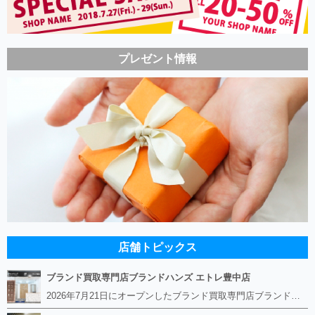
プレゼント情報
店舗トピックス
ブランド買取専門店ブランドハンズ エトレ豊中店
2026年7月21日にオープンしたブランド買取専門店ブランドハンズ エトレ豊中店です。 阪急豊中駅直結のショッピングモール エトレとよなかの１階に店舗がございます。 金・貴金属、ブランド品、時計、宝石などその他ブランド食器や美容機器、ブランド香水や化粧品などの取り扱いもございます。 熟練の鑑定士が親切・丁寧に接客、査定をさせていただきます。 査定だけでもOK。お気軽にご来店下さいませ！