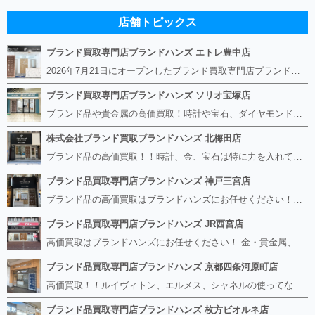
店舗トピックス
ブランド買取専門店ブランドハンズ エトレ豊中店
2026年7月21日にオープンしたブランド買取専門店ブランドハンズ エトレ豊中店です。 阪急豊中駅直結のショッピングモール エトレとよなかの１階に店舗がございます。 金・貴金属、ブランド品、時計、宝石などその他ブランド食器や美容機器、ブランド香水や化粧品などの取り扱いもございます。 熟練の鑑定士が親切・丁寧に接客、査定をさせていただきます。 査定だけでもOK。お気軽にご来店下さいませ！
ブランド買取専門店ブランドハンズ ソリオ宝塚店
ブランド品や貴金属の高価買取！時計や宝石、ダイヤモンドなど家に眠っているものがあったら捨てる前にブランドハンズへお越しください。 査定料は無料、お値段が付くものかお調べいたします！ 宅配買取もありますので使っていない古いルイヴィトンのバッグや財布、壊れているオメガの時計、千切れている金のネックレスや指輪、小型家電も取り扱っておりますのでお気軽にご利用下さい☆ その他ブランド食器、銀シルバー製品、美容機器、脱毛器、スマホなど幅広く取り扱っております！
株式会社ブランド買取ブランドハンズ 北梅田店
ブランド品の高価買取！！時計、金、宝石は特に力を入れています！ ルイヴィトン、シャネル、ロレックス、エルメスはもちろん、グッチ、プラダ、セリーヌ、フェンディなどなど、 その他ブランド食器、銀シルバー製品、美容機器、脱毛器、スマホなど幅広く取り扱っているので まずは無料査定にお越しください！ 手数料は全て無料！全国対応の宅配買取も行っておりますのでお気軽にご連絡下さい！
ブランド品買取専門店ブランドハンズ 神戸三宮店
ブランド品の高価買取はブランドハンズにお任せください！！ 高騰し続けている金・貴金属はもちろん、ルイヴィトン、エルメス、シャネル、ロレックスは特に力を入れております。 その他ブランド食器、銀シルバー製品、美容機器、脱毛器、スマホなど幅広く取り扱っております！ 鑑定士は経験豊富で親切丁寧な対応を心がけております。 鑑定書がないものでもしっかり見させて頂きます。
ブランド品買取専門店ブランドハンズ JR西宮店
高価買取はブランドハンズにお任せください！ 金・貴金属、ルイヴィトン、エルメス、シャネル、ロレックスは特に力を入れておりますが、 他店で断られたボロボロになったバッグや財布、壊れたブランド品、時計、千切れた貴金属もお買取り可能です。 経験豊富な鑑定士が宝石やダイヤモンドの鑑定書がないものでもしっかり見させて頂きます。 その他ブランド食器、銀シルバー製品、美容機器、脱毛器、スマホなど幅広く取り扱っております！ 是非お気軽にお越しください。
ブランド品買取専門店ブランドハンズ 京都四条河原町店
高価買取！！ルイヴィトン、エルメス、シャネルの使ってないものなど ブランドハンズならボロボロでも構いません。 他店に断られたものも当店ならお買取り可能です！ ロレックスやフェンディ、グッチも大歓迎です！ ブランド品や貴金属、時計、宝石、ダイヤモンドは特に高価買取ですのでお査定だけでもお待ちしております。
ブランド品買取専門店ブランドハンズ 枚方ビオルネ店