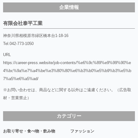
企業情報
有限会社泰平工業
神奈川県相模原市緑区橋本台1-18-16
Tel.
042-773-1050
URL
https://career-press.website/job-contents/%e6%9c%89%e9%99%90%e
4%bc%9a%e7%a4%be%e3%80%80%e6%b3%b0%e5%b9%b3%e5%b
7%a5%e6%a5%ad/
※お問い合わせは、商品などに関する以外はご遠慮ください。（広告取
材・営業禁止）
カテゴリー
お取り寄せ・食べ物・飲み物
ファッション