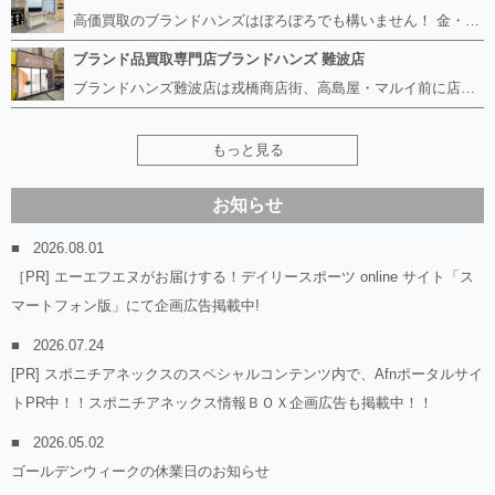
高価買取のブランドハンズはぼろぼろでも構いません！ 金・貴金属、ルイヴィトンやエルメス、シャネルの使ってないものはございませんか？ 他店に断られたものも当店ならお買取り可能です！ ロレックスやフェンディ、グッチも大歓迎！ ブランド品や貴金属、時計、宝石、ダイヤモンドは特に高価買取ですがブランド食器、スマホ、美容機器、銀製品など幅広く取り扱っております。
ブランド品買取専門店ブランドハンズ 難波店
ブランドハンズ難波店は戎橋商店街、高島屋・マルイ前に店舗があります！ ボロボロのルイヴィトン、エルメス、シャネルも高価買取！！ ぼろぼろのものでもブランドハンズなら高くお買取り致します！ ブランド香水や化粧品、動かない時計、ロレックスは特に高価買取です。 貴金属や宝石、ダイヤモンドの鑑定書がないものでもしっかり見させて頂きます。 是非お気軽にお越しください。
もっと見る
お知らせ
2026.08.01
［PR] エーエフエヌがお届けする！デイリースポーツ online サイト「ス
マートフォン版」にて企画広告掲載中!
2026.07.24
[PR] スポニチアネックスのスペシャルコンテンツ内で、Afnポータルサイ
トPR中！！スポニチアネックス情報ＢＯＸ企画広告も掲載中！！
2026.05.02
ゴールデンウィークの休業日のお知らせ