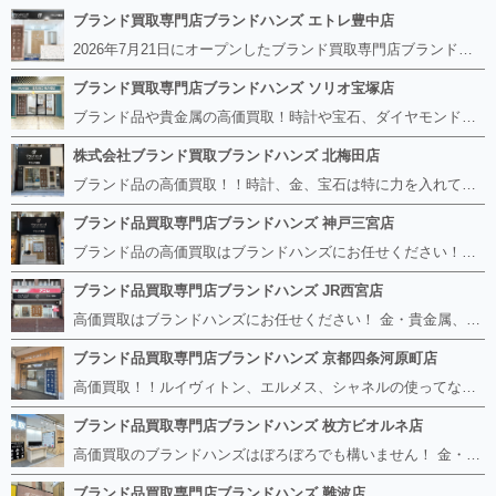
ブランド買取専門店ブランドハンズ エトレ豊中店
2026年7月21日にオープンしたブランド買取専門店ブランドハンズ エトレ豊中店です。 阪急豊中駅直結のショッピングモール エトレとよなかの１階に店舗がございます。 金・貴金属、ブランド品、時計、宝石などその他ブランド食器や美容機器、ブランド香水や化粧品などの取り扱いもございます。 熟練の鑑定士が親切・丁寧に接客、査定をさせていただきます。 査定だけでもOK。お気軽にご来店下さいませ！
ブランド買取専門店ブランドハンズ ソリオ宝塚店
ブランド品や貴金属の高価買取！時計や宝石、ダイヤモンドなど家に眠っているものがあったら捨てる前にブランドハンズへお越しください。 査定料は無料、お値段が付くものかお調べいたします！ 宅配買取もありますので使っていない古いルイヴィトンのバッグや財布、壊れているオメガの時計、千切れている金のネックレスや指輪、小型家電も取り扱っておりますのでお気軽にご利用下さい☆ その他ブランド食器、銀シルバー製品、美容機器、脱毛器、スマホなど幅広く取り扱っております！
株式会社ブランド買取ブランドハンズ 北梅田店
ブランド品の高価買取！！時計、金、宝石は特に力を入れています！ ルイヴィトン、シャネル、ロレックス、エルメスはもちろん、グッチ、プラダ、セリーヌ、フェンディなどなど、 その他ブランド食器、銀シルバー製品、美容機器、脱毛器、スマホなど幅広く取り扱っているので まずは無料査定にお越しください！ 手数料は全て無料！全国対応の宅配買取も行っておりますのでお気軽にご連絡下さい！
ブランド品買取専門店ブランドハンズ 神戸三宮店
ブランド品の高価買取はブランドハンズにお任せください！！ 高騰し続けている金・貴金属はもちろん、ルイヴィトン、エルメス、シャネル、ロレックスは特に力を入れております。 その他ブランド食器、銀シルバー製品、美容機器、脱毛器、スマホなど幅広く取り扱っております！ 鑑定士は経験豊富で親切丁寧な対応を心がけております。 鑑定書がないものでもしっかり見させて頂きます。
ブランド品買取専門店ブランドハンズ JR西宮店
高価買取はブランドハンズにお任せください！ 金・貴金属、ルイヴィトン、エルメス、シャネル、ロレックスは特に力を入れておりますが、 他店で断られたボロボロになったバッグや財布、壊れたブランド品、時計、千切れた貴金属もお買取り可能です。 経験豊富な鑑定士が宝石やダイヤモンドの鑑定書がないものでもしっかり見させて頂きます。 その他ブランド食器、銀シルバー製品、美容機器、脱毛器、スマホなど幅広く取り扱っております！ 是非お気軽にお越しください。
ブランド品買取専門店ブランドハンズ 京都四条河原町店
高価買取！！ルイヴィトン、エルメス、シャネルの使ってないものなど ブランドハンズならボロボロでも構いません。 他店に断られたものも当店ならお買取り可能です！ ロレックスやフェンディ、グッチも大歓迎です！ ブランド品や貴金属、時計、宝石、ダイヤモンドは特に高価買取ですのでお査定だけでもお待ちしております。
ブランド品買取専門店ブランドハンズ 枚方ビオルネ店
高価買取のブランドハンズはぼろぼろでも構いません！ 金・貴金属、ルイヴィトンやエルメス、シャネルの使ってないものはございませんか？ 他店に断られたものも当店ならお買取り可能です！ ロレックスやフェンディ、グッチも大歓迎！ ブランド品や貴金属、時計、宝石、ダイヤモンドは特に高価買取ですがブランド食器、スマホ、美容機器、銀製品など幅広く取り扱っております。
ブランド品買取専門店ブランドハンズ 難波店