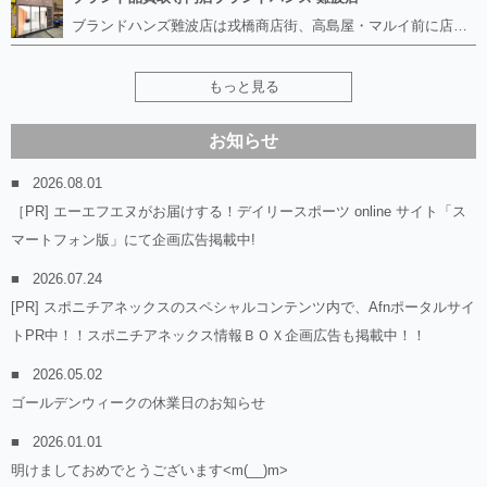
ブランドハンズ難波店は戎橋商店街、高島屋・マルイ前に店舗があります！ ボロボロのルイヴィトン、エルメス、シャネルも高価買取！！ ぼろぼろのものでもブランドハンズなら高くお買取り致します！ ブランド香水や化粧品、動かない時計、ロレックスは特に高価買取です。 貴金属や宝石、ダイヤモンドの鑑定書がないものでもしっかり見させて頂きます。 是非お気軽にお越しください。
もっと見る
お知らせ
2026.08.01
［PR] エーエフエヌがお届けする！デイリースポーツ online サイト「ス
マートフォン版」にて企画広告掲載中!
2026.07.24
[PR] スポニチアネックスのスペシャルコンテンツ内で、Afnポータルサイ
トPR中！！スポニチアネックス情報ＢＯＸ企画広告も掲載中！！
2026.05.02
ゴールデンウィークの休業日のお知らせ
2026.01.01
明けましておめでとうございます<m(__)m>