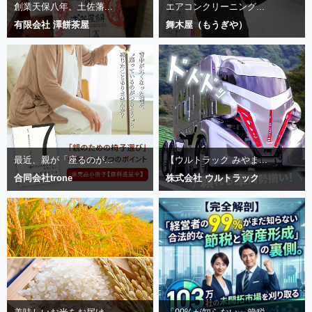
創業天保八年。土佐藩...
エアコンクリーニング...
有限会社 澤餅茶屋
舞木屋（もうぎや）
最近、親が「座るのが...
【ウルトラック みやま...
合同会社trone
株式会社 ウルトラック