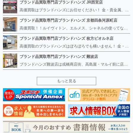
ブランド品買取専門店ブランドハンズ JR西宮店
高価買取はブランドハンズにお任せください！ 金・貴金属、ルイヴィトン、エルメス、シャネル、ロレックスは特に力を入れておりますが、 他店で断られたボロボロになったバッグや財布、壊れたブランド品、時計、千切れた貴金属もお買取り可能です。 経験豊富な鑑定士が宝石やダイヤモンドの鑑定書がないものでもしっかり見させて頂きます。 その他ブランド食器、銀シルバー製品、美容機器、脱毛器、スマホなど幅広く取り扱っております！ 是非お気軽にお越しください。
ブランド品買取専門店ブランドハンズ 京都四条河原町店
高価買取！！ルイヴィトン、エルメス、シャネルの使ってないものなど ブランドハンズならボロボロでも構いません。 他店に断られたものも当店ならお買取り可能です！ ロレックスやフェンディ、グッチも大歓迎です！ ブランド品や貴金属、時計、宝石、ダイヤモンドは特に高価買取ですのでお査定だけでもお待ちしております。
ブランド品買取専門店ブランドハンズ 枚方ビオルネ店
高価買取のブランドハンズはぼろぼろでも構いません！ 金・貴金属、ルイヴィトンやエルメス、シャネルの使ってないものはございませんか？ 他店に断られたものも当店ならお買取り可能です！ ロレックスやフェンディ、グッチも大歓迎！ ブランド品や貴金属、時計、宝石、ダイヤモンドは特に高価買取ですがブランド食器、スマホ、美容機器、銀製品など幅広く取り扱っております。
ブランド品買取専門店ブランドハンズ 難波店
ブランドハンズ難波店は戎橋商店街、高島屋・マルイ前に店舗があります！ ボロボロのルイヴィトン、エルメス、シャネルも高価買取！！ ぼろぼろのものでもブランドハンズなら高くお買取り致します！ ブランド香水や化粧品、動かない時計、ロレックスは特に高価買取です。 貴金属や宝石、ダイヤモンドの鑑定書がないものでもしっかり見させて頂きます。 是非お気軽にお越しください。
もっと見る