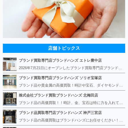
店舗トピックス
ブランド買取専門店ブランドハンズ エトレ豊中店
2026年7月21日にオープンしたブランド買取専門店ブランドハンズ エトレ豊中店です。 阪急豊中駅直結のショッピングモール エトレとよなかの１階に店舗がございます。 金・貴金属、ブランド品、時計、宝石などその他ブランド食器や美容機器、ブランド香水や化粧品などの取り扱いもございます。 熟練の鑑定士が親切・丁寧に接客、査定をさせていただきます。 査定だけでもOK。お気軽にご来店下さいませ！
ブランド買取専門店ブランドハンズ ソリオ宝塚店
ブランド品や貴金属の高価買取！時計や宝石、ダイヤモンドなど家に眠っているものがあったら捨てる前にブランドハンズへお越しください。 査定料は無料、お値段が付くものかお調べいたします！ 宅配買取もありますので使っていない古いルイヴィトンのバッグや財布、壊れているオメガの時計、千切れている金のネックレスや指輪、小型家電も取り扱っておりますのでお気軽にご利用下さい☆ その他ブランド食器、銀シルバー製品、美容機器、脱毛器、スマホなど幅広く取り扱っております！
株式会社ブランド買取ブランドハンズ 北梅田店
ブランド品の高価買取！！時計、金、宝石は特に力を入れています！ ルイヴィトン、シャネル、ロレックス、エルメスはもちろん、グッチ、プラダ、セリーヌ、フェンディなどなど、 その他ブランド食器、銀シルバー製品、美容機器、脱毛器、スマホなど幅広く取り扱っているので まずは無料査定にお越しください！ 手数料は全て無料！全国対応の宅配買取も行っておりますのでお気軽にご連絡下さい！
ブランド品買取専門店ブランドハンズ 神戸三宮店
ブランド品の高価買取はブランドハンズにお任せください！！ 高騰し続けている金・貴金属はもちろん、ルイヴィトン、エルメス、シャネル、ロレックスは特に力を入れております。 その他ブランド食器、銀シルバー製品、美容機器、脱毛器、スマホなど幅広く取り扱っております！ 鑑定士は経験豊富で親切丁寧な対応を心がけております。 鑑定書がないものでもしっかり見させて頂きます。