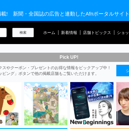
載! 新聞・全国誌の広告と連動したAfnポータルサイ
ホーム
新着情報
店舗トピックス
ショッ
Pick UP!
クスやクーポン・プレゼントのお得な情報をピックアップ中！
ッピング」ボタンで他の掲載店舗もご覧いただけます。