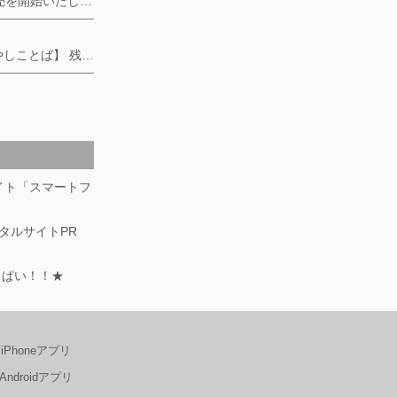
2026年7月新商品の販売を開始いたしました。 ・マキタ互換18v大容量バッテリー ・超排水・排気 SuperLipperサンダル ・ハンディ電動ジャッキ ・超快眠 エアーベッド ・超あかるい 広角・高輝度自転車ライト 各プラットフォームで販売中です。 ■MGCのサウナテントは、「簡易サウナ設備対応」です。 事業に使用される際の消防署の届け出書類が必要な際はお知らせください。
）
【神代杉✖️縁起物✖️癒やしことば】 残すところあと15セット❗️希少な銘木【神代杉】。 地殻変動などで地中に何千年もあった杉の木が、偶然掘り出された生きた化石。この世に長くあるということで、希少な縁起物として喜ばれています。 喜満満猫の創り上げる木のことばは開運、持ち主の既存の能力を高めるように願います。 https://kimamaneko-art.stores.jpにてお求めいただけます。
サイト「スマートフ
ータルサイトPR
っぱい！！★
iPhoneアプリ
Androidアプリ