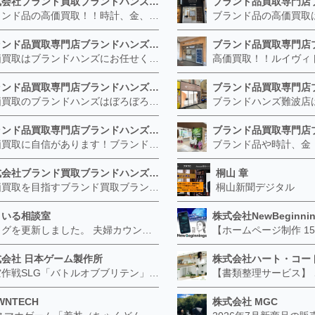
株式会社ブランド買取ブランドハンズ 北梅田店
ブランド品の高価買取！！時計、金、宝石は特に力を入れています！ ルイヴィトン、シャネル、ロレックス、エルメスはもちろん、グッチ、プラダ、セリーヌ、フェンディなどなど、 その他ブランド食器、銀シルバー製品、美容機器、脱毛器、スマホなど幅広く取り扱っているので まずは無料査定にお越しください！ 手数料は全て無料！全国対応の宅配買取も行っておりますのでお気軽にご連絡下さい！
ブランド品買取専門店ブランドハンズ JR西宮店
高価買取はブランドハンズにお任せください！ 金・貴金属、ルイヴィトン、エルメス、シャネル、ロレックスは特に力を入れておりますが、 他店で断られたボロボロになったバッグや財布、壊れたブランド品、時計、千切れた貴金属もお買取り可能です。 経験豊富な鑑定士が宝石やダイヤモンドの鑑定書がないものでもしっかり見させて頂きます。 その他ブランド食器、銀シルバー製品、美容機器、脱毛器、スマホなど幅広く取り扱っております！ 是非お気軽にお越しください。
ブランド品買取専門店ブランドハンズ 枚方ビオルネ店
高価買取のブランドハンズはぼろぼろでも構いません！ 金・貴金属、ルイヴィトンやエルメス、シャネルの使ってないものはございませんか？ 他店に断られたものも当店ならお買取り可能です！ ロレックスやフェンディ、グッチも大歓迎！ ブランド品や貴金属、時計、宝石、ダイヤモンドは特に高価買取ですがブランド食器、スマホ、美容機器、銀製品など幅広く取り扱っております。
ブランド品買取専門店ブランドハンズ 梅田茶屋町店
高価買取に自信があります！ブランド、金・貴金属、時計、宝石、ダイヤモンドはブランドハンズにお任せください！ こんなものも？と驚かれるほど高価買取致します！ ルイヴィトンはエルメスの古いものはございませんか？ シャネルの昔のものはヴィンテージがついて高額になることも！ ロレックスは高騰しておりお持ちの方は是非当店へ！
株式会社ブランド買取ブランドハンズ福島店
桐山 章
高価買取を目指すブランド買取ブランドハンズです。 宅配買取にも力を入れておりブランド品、時計宝石、金プラチナなどぼろぼろでもお買取りいたします！ その他ブランド食器、銀シルバー製品、美容機器、脱毛器、スマホなど幅広く取り扱っております！ どこよりも高く買取ます！
桐山新聞デジタル
まいる相談室
株式会社NewBeginnin
ブログを更新しました。 夫婦カウンセリングがすぐに向かないケースとは？―個別相談から始めたほうがよい場合― https://smile-soudan.net/index.php?QBlog-20260802-1
式会社 日本ゲーム製作所
株式会社ハート・コー
航空作戦SLG「バトルオブブリテン」 オープンβテスト実施中 公式サイトリニューアル 2018年春のアップデート情報、公開中 http://jgm-games.net/
WNTECH
株式会社 MGC