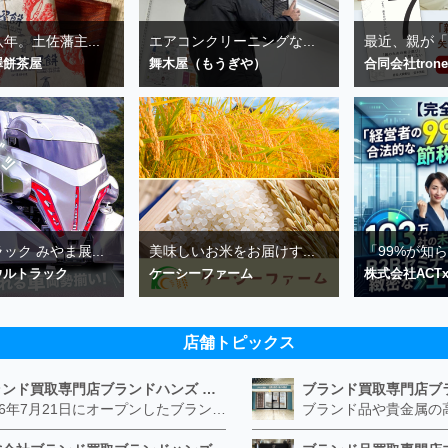
年。土佐藩主...
エアコンクリーニングな...
最近、親が「座
澤餅茶屋
舞木屋（もうぎや）
合同会社trone
ック みやま展...
美味しいお米をお届けす...
「99%が知ら
ウルトラック
ケーシーファーム
株式会社ACTx
店舗トピックス
ブランド買取専門店ブランドハンズ エトレ豊中店
2026年7月21日にオープンしたブランド買取専門店ブランドハンズ エトレ豊中店です。 阪急豊中駅直結のショッピングモール エトレとよなかの１階に店舗がございます。 金・貴金属、ブランド品、時計、宝石などその他ブランド食器や美容機器、ブランド香水や化粧品などの取り扱いもございます。 熟練の鑑定士が親切・丁寧に接客、査定をさせていただきます。 査定だけでもOK。お気軽にご来店下さいませ！