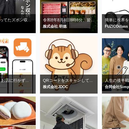
ってたズボン収...
令和8年8月8日8時8分、皆...
簡単に視界を指
株式会社 明徳
FUZICOclass
お店に行かず...
QRコードをスキャンして...
人生の後半戦を
株式会社JDOC
合同会社Simp