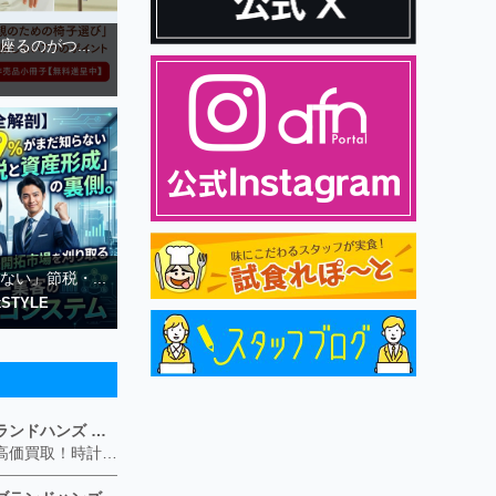
るのがつ...
ない」節税・...
STYLE
ブランド買取専門店ブランドハンズ ソリオ宝塚店
ブランド品や貴金属の高価買取！時計や宝石、ダイヤモンドなど家に眠っているものがあったら捨てる前にブランドハンズへお越しください。 査定料は無料、お値段が付くものかお調べいたします！ 宅配買取もありますので使っていない古いルイヴィトンのバッグや財布、壊れているオメガの時計、千切れている金のネックレスや指輪、小型家電も取り扱っておりますのでお気軽にご利用下さい☆ その他ブランド食器、銀シルバー製品、美容機器、脱毛器、スマホなど幅広く取り扱っております！