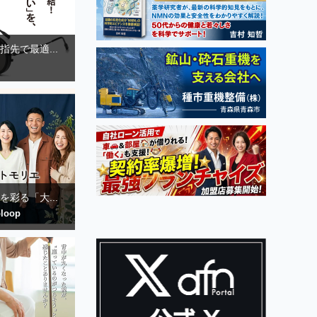
先で最適...
彩る「大...
loop