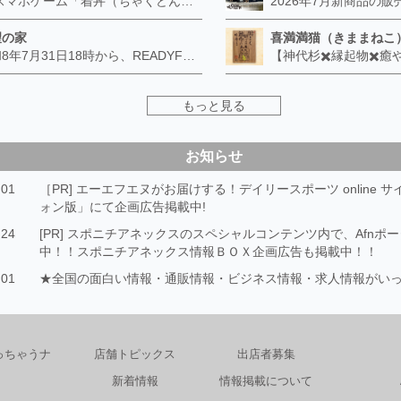
🍜 スマホゲーム「着丼（ちゃくどん）」配信中！（無料・iPhone / Android 対応） 二郎系ラーメンの「完食は戦い」をそのままゲームにした、早食いアクションゲームです。画面を上にスワイプしてラーメンをすすり、約60秒で稼いだカロリー（kcal）を競います。操作は上スワイプだけ。片手で、すきま時間に遊べます。 ■ 満腹度との駆け引き 食べるほど満腹度が増え、100に達したらギブアップ。ところが50を超えた「危険域」では、意地の一気食いでカロリー倍率がアップします。黒ウーロン茶で守るか、唐辛子で攻めるか——その判断がスコアを分けます。 ■ 必殺技「天地返し」 コンボを重ねるとチャンス到来。丼のまわりを指でぐるっとなぞって成功させると、満腹度をリセットしつつスコア2倍のボーナスタイムへ突入します。 ■ 週間ランキング 毎週月曜リセット。全国のプレイヤーと順位を競えます。 ▼ Android（Google Play） https://play.google.com/store/apps/details?id=com.towntech.chakudon&referrer=utm_source%3Dafn%26utm_medium%3Dreferral%26utm_campaign%3Dshop_page ▼ iPhone（App Store） https://apps.apple.com/jp/app/id6793399190 制作：タウンテック
望の家
喜満満猫（きままねこ
令和8年7月31日18時から、READYFORの常設寄付を開始したします。
もっと見る
お知らせ
.01
［PR] エーエフエヌがお届けする！デイリースポーツ online 
ォン版」にて企画広告掲載中!
.24
[PR] スポニチアネックスのスペシャルコンテンツ内で、Afnポ
中！！スポニチアネックス情報ＢＯＸ企画広告も掲載中！！
.01
★全国の面白い情報・通販情報・ビジネス情報・求人情報がい
っちゃうナ
店舗トピックス
出店者募集
新着情報
情報掲載について