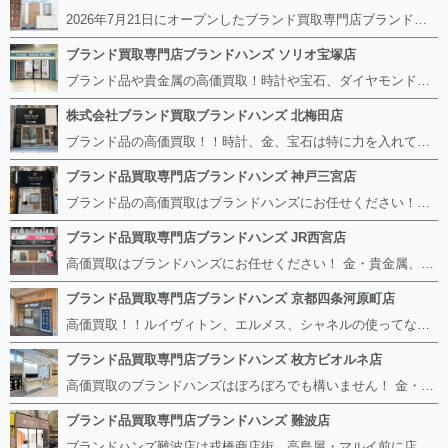
2026年7月21日にオープンしたブランド買取専門店ブランドハンズ エトレ豊中店です。 阪急豊中駅直結のショッピングモール エトレとよなかの１階に店舗がございます。 金・貴金属、ブランド品、時計、宝石などその他ブランド食器や美容機器、ブランド香水や化粧品などの取り扱いもございます。 熟練の鑑定士が親切・丁寧に接客、査定をさせていただきます。 査定だけでもOK。お気軽にご来店下さいませ！
ブランド買取専門店ブランドハンズ ソリオ宝塚店
ブランド品や貴金属の高価買取！時計や宝石、ダイヤモンドなど家に眠っているものがあったら捨てる前にブランドハンズへお越しください。 査定料は無料、お値段が付くものかお調べいたします！ 宅配買取もありますので使っていない古いルイヴィトンのバッグや財布、壊れているオメガの時計、千切れている金のネックレスや指輪、小型家電も取り扱っておりますのでお気軽にご利用下さい☆ その他ブランド食器、銀シルバー製品、美容機器、脱毛器、スマホなど幅広く取り扱っております！
株式会社ブランド買取ブランドハンズ 北梅田店
ブランド品の高価買取！！時計、金、宝石は特に力を入れています！ ルイヴィトン、シャネル、ロレックス、エルメスはもちろん、グッチ、プラダ、セリーヌ、フェンディなどなど、 その他ブランド食器、銀シルバー製品、美容機器、脱毛器、スマホなど幅広く取り扱っているので まずは無料査定にお越しください！ 手数料は全て無料！全国対応の宅配買取も行っておりますのでお気軽にご連絡下さい！
ブランド品買取専門店ブランドハンズ 神戸三宮店
ブランド品の高価買取はブランドハンズにお任せください！！ 高騰し続けている金・貴金属はもちろん、ルイヴィトン、エルメス、シャネル、ロレックスは特に力を入れております。 その他ブランド食器、銀シルバー製品、美容機器、脱毛器、スマホなど幅広く取り扱っております！ 鑑定士は経験豊富で親切丁寧な対応を心がけております。 鑑定書がないものでもしっかり見させて頂きます。
ブランド品買取専門店ブランドハンズ JR西宮店
高価買取はブランドハンズにお任せください！ 金・貴金属、ルイヴィトン、エルメス、シャネル、ロレックスは特に力を入れておりますが、 他店で断られたボロボロになったバッグや財布、壊れたブランド品、時計、千切れた貴金属もお買取り可能です。 経験豊富な鑑定士が宝石やダイヤモンドの鑑定書がないものでもしっかり見させて頂きます。 その他ブランド食器、銀シルバー製品、美容機器、脱毛器、スマホなど幅広く取り扱っております！ 是非お気軽にお越しください。
ブランド品買取専門店ブランドハンズ 京都四条河原町店
高価買取！！ルイヴィトン、エルメス、シャネルの使ってないものなど ブランドハンズならボロボロでも構いません。 他店に断られたものも当店ならお買取り可能です！ ロレックスやフェンディ、グッチも大歓迎です！ ブランド品や貴金属、時計、宝石、ダイヤモンドは特に高価買取ですのでお査定だけでもお待ちしております。
ブランド品買取専門店ブランドハンズ 枚方ビオルネ店
高価買取のブランドハンズはぼろぼろでも構いません！ 金・貴金属、ルイヴィトンやエルメス、シャネルの使ってないものはございませんか？ 他店に断られたものも当店ならお買取り可能です！ ロレックスやフェンディ、グッチも大歓迎！ ブランド品や貴金属、時計、宝石、ダイヤモンドは特に高価買取ですがブランド食器、スマホ、美容機器、銀製品など幅広く取り扱っております。
ブランド品買取専門店ブランドハンズ 難波店
ブランドハンズ難波店は戎橋商店街、高島屋・マルイ前に店舗があります！ ボロボロのルイヴィトン、エルメス、シャネルも高価買取！！ ぼろぼろのものでもブランドハンズなら高くお買取り致します！ ブランド香水や化粧品、動かない時計、ロレックスは特に高価買取です。 貴金属や宝石、ダイヤモンドの鑑定書がないものでもしっかり見させて頂きます。 是非お気軽にお越しください。