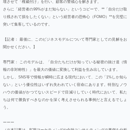
壇させて「権威付け」を行い、顧客の警戒心を解きます。
さらに「経営者の99%がまだ知らない」というコピーで、**「自分だけ取
り残されて損をしたくない」という経営者の恐怖心（FOMO）**を完璧に
突いて集客しているのです。
【記者： 最後に、このビジネスモデルについて専門家としての見解をお
聞かせください。】
専門家： このモデルは、「自分たちだけが知っている秘密の抜け道（情
報の非対称性）」を最大の価値に変換して利益を生み出しています。
しかし、SNS等で情報が瞬時に広まる現代において、この「1%しか知ら
ない」という優位性はいずれ失われていく宿命にあります。特別なノウ
ハウの価値がかつてないスピードで目減りしていく時代において、私た
ちは何で勝負すべきなのかを深く考えさせられる事例だと言えるでしょ
う。
ーーー
（※本記事は、B2Bマーケティングや金融コンサルティングの裏側を分析