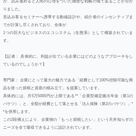
が、読み進めると人間の心理をついた緻密な戦略の塊であることが分か
りました。
見込み客をセミナーへ誘導する動線設計や、紹介者のインセンティブま
でが計算し尽くされており、全体が
1つの巨大なビジネスのエコシステム（生態系）として構築されていま
す。
【記者： 具体的に、利益が出ている企業にはどのようなアプローチをし
ているのでしょうか？】
専門家： 企業にとって最大の魅力である「経費として100%控除可能な商
品を使った節税と資産の積み立て」を提案しています。
具体的には、月5万5000円が上限である**「企業型確定拠出年金（第1の
バケツ）」と、全額が経費として落とせる「法人保険（第2のバケツ）」*
*を併用します。
この2段構えにより、企業側の「もっと節税したい」という天井知らずの
ニーズを全て吸収できるように設計されています。