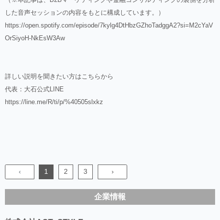
した音声セッションの内容をもとに構成しています。）
https://open.spotify.com/episode/7kylg4DtHbzGZhoTadggA2?si=M2cYaV
OrSiyoH-NkEsW3Aw
詳しい説明を聞きたい方はこちらから
代表：大石公式LINE
https://line.me/R/ti/p/%40505slxkz
‹
1
2
3
›
企業情報