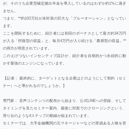
が、そのうち企業型確定拠出年金を導入しているのはわずか約1%に過ぎ
ません。
つまり、**約103万社が未対策の巨大な「ブルーオーシャン」となってい
ます。
ここを開拓するために、紹介者には初回のボーナスとして最大約34万円
が入る「狩猟型の収益」と、毎月4万円が入り続ける「農耕型の収益」**
の両方が用意されています。
このえげつないインセンティブ設計が、紹介者を自発的かつ永続的に動
かす最強のエンジンになっています。
【記者： 最終的に、ターゲットとなる企業はどのようにして契約（セミ
ナー）へと導かれるのでしょうか。】
専門家： 音声コンテンツの配布から始まり、公式LINEへの登録、そして
タイミングを見たセミナー案内、最後に対面でのクロージングという、
滑り台のような4ステップの動線が組まれています。
セミナーでは、大手金融機関の元マネージャーなどの実績ある人物を登