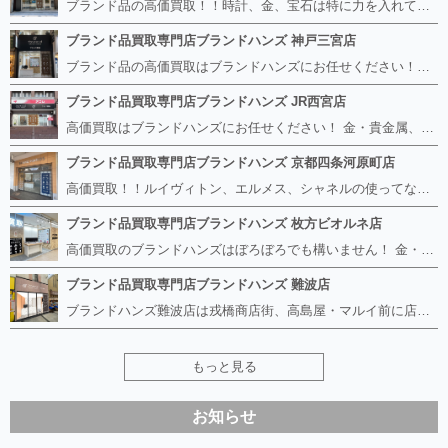
ブランド品の高価買取！！時計、金、宝石は特に力を入れています！ ルイヴィトン、シャネル、ロレックス、エルメスはもちろん、グッチ、プラダ、セリーヌ、フェンディなどなど、 その他ブランド食器、銀シルバー製品、美容機器、脱毛器、スマホなど幅広く取り扱っているので まずは無料査定にお越しください！ 手数料は全て無料！全国対応の宅配買取も行っておりますのでお気軽にご連絡下さい！
ブランド品買取専門店ブランドハンズ 神戸三宮店
ブランド品の高価買取はブランドハンズにお任せください！！ 高騰し続けている金・貴金属はもちろん、ルイヴィトン、エルメス、シャネル、ロレックスは特に力を入れております。 その他ブランド食器、銀シルバー製品、美容機器、脱毛器、スマホなど幅広く取り扱っております！ 鑑定士は経験豊富で親切丁寧な対応を心がけております。 鑑定書がないものでもしっかり見させて頂きます。
ブランド品買取専門店ブランドハンズ JR西宮店
高価買取はブランドハンズにお任せください！ 金・貴金属、ルイヴィトン、エルメス、シャネル、ロレックスは特に力を入れておりますが、 他店で断られたボロボロになったバッグや財布、壊れたブランド品、時計、千切れた貴金属もお買取り可能です。 経験豊富な鑑定士が宝石やダイヤモンドの鑑定書がないものでもしっかり見させて頂きます。 その他ブランド食器、銀シルバー製品、美容機器、脱毛器、スマホなど幅広く取り扱っております！ 是非お気軽にお越しください。
ブランド品買取専門店ブランドハンズ 京都四条河原町店
高価買取！！ルイヴィトン、エルメス、シャネルの使ってないものなど ブランドハンズならボロボロでも構いません。 他店に断られたものも当店ならお買取り可能です！ ロレックスやフェンディ、グッチも大歓迎です！ ブランド品や貴金属、時計、宝石、ダイヤモンドは特に高価買取ですのでお査定だけでもお待ちしております。
ブランド品買取専門店ブランドハンズ 枚方ビオルネ店
高価買取のブランドハンズはぼろぼろでも構いません！ 金・貴金属、ルイヴィトンやエルメス、シャネルの使ってないものはございませんか？ 他店に断られたものも当店ならお買取り可能です！ ロレックスやフェンディ、グッチも大歓迎！ ブランド品や貴金属、時計、宝石、ダイヤモンドは特に高価買取ですがブランド食器、スマホ、美容機器、銀製品など幅広く取り扱っております。
ブランド品買取専門店ブランドハンズ 難波店
ブランドハンズ難波店は戎橋商店街、高島屋・マルイ前に店舗があります！ ボロボロのルイヴィトン、エルメス、シャネルも高価買取！！ ぼろぼろのものでもブランドハンズなら高くお買取り致します！ ブランド香水や化粧品、動かない時計、ロレックスは特に高価買取です。 貴金属や宝石、ダイヤモンドの鑑定書がないものでもしっかり見させて頂きます。 是非お気軽にお越しください。
もっと見る
お知らせ