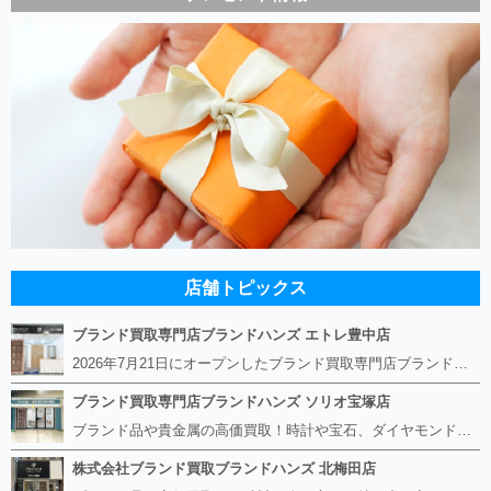
店舗トピックス
ブランド買取専門店ブランドハンズ エトレ豊中店
2026年7月21日にオープンしたブランド買取専門店ブランドハンズ エトレ豊中店です。 阪急豊中駅直結のショッピングモール エトレとよなかの１階に店舗がございます。 金・貴金属、ブランド品、時計、宝石などその他ブランド食器や美容機器、ブランド香水や化粧品などの取り扱いもございます。 熟練の鑑定士が親切・丁寧に接客、査定をさせていただきます。 査定だけでもOK。お気軽にご来店下さいませ！
ブランド買取専門店ブランドハンズ ソリオ宝塚店
ブランド品や貴金属の高価買取！時計や宝石、ダイヤモンドなど家に眠っているものがあったら捨てる前にブランドハンズへお越しください。 査定料は無料、お値段が付くものかお調べいたします！ 宅配買取もありますので使っていない古いルイヴィトンのバッグや財布、壊れているオメガの時計、千切れている金のネックレスや指輪、小型家電も取り扱っておりますのでお気軽にご利用下さい☆ その他ブランド食器、銀シルバー製品、美容機器、脱毛器、スマホなど幅広く取り扱っております！
株式会社ブランド買取ブランドハンズ 北梅田店