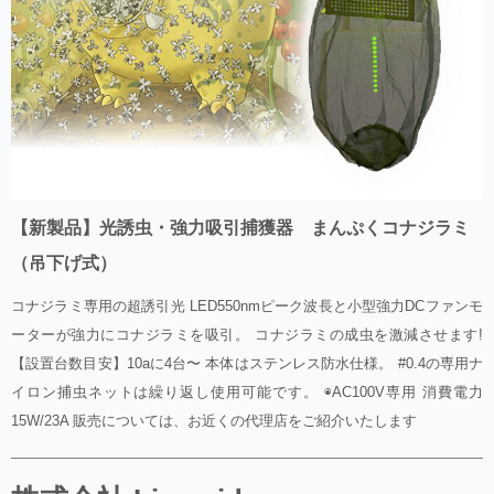
【新製品】光誘虫・強力吸引捕獲器 まんぷくコナジラミ
（吊下げ式）
コナジラミ専用の超誘引光 LED550nmピーク波長と小型強力DCファンモ
ーターが強力にコナジラミを吸引。 コナジラミの成虫を激減させます!
【設置台数目安】10aに4台〜 本体はステンレス防水仕様。 #0.4の専用ナ
イロン捕虫ネットは繰り返し使用可能です。 ◉AC100V専用 消費電力
15W/23A 販売については、お近くの代理店をご紹介いたします