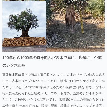
100年から1000年の時を刻んだ古木で庭に、店舗に、企業
のシンボルを
髙敬植木園は日本で初めて商用目的として、 古木オリーブの輸入に成功
した、古木オリーブのパイオニアです。 現地で何百年もかけて育てられ
たオリーブを日本の土壌に馴染ませるための技術と知識を 持ち、現地の
職人にも認められた当社の オリーブを、お庭の、企業のシンボルツリー
として、ご検討いただければ幸いです。 常時150本以上の在庫から樹形も
表情も違う 一本を選べる。販売、配達、植栽までワンストップで対応し