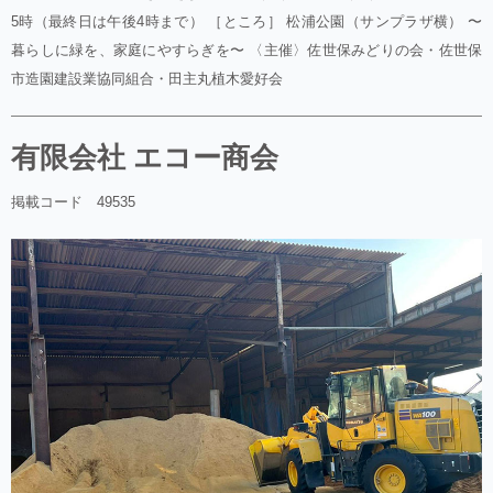
5時（最終日は午後4時まで） ［ところ］ 松浦公園（サンプラザ横） 〜
暮らしに緑を、家庭にやすらぎを〜 〈主催〉佐世保みどりの会・佐世保
市造園建設業協同組合・田主丸植木愛好会
有限会社 エコー商会
掲載コード 49535