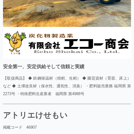
安全第一、安定供給そして信頼と実績
【取扱商品】 ◆ 鉄鋼保温材（焼籾、生籾） ◆ 園芸資材（育苗、床上）
など ◆ 土壌改良材（保水性、通気性、消臭） ・肥料販売業務 福岡県 第
2273号 ・特殊肥料生産業者 福岡県 第4988号
アトリエけせもい
掲載コード 46907