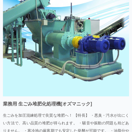
業務用 生ごみ堆肥化処理機[オズマニック]
生ごみを加圧混練処理で良質な堆肥へ！ 【特長】 ・悪臭・汚水が出にく
い方法で、高い品質の堆肥が得られます。 ・騒音や振動の問題も殆どあ
りません。 ・寒冷地の厳寒期でも安定した発酵が可能です。 ・油脂分や