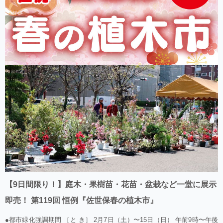
【9日間限り！】庭木・果樹苗・花苗・盆栽など一堂に展示
即売！ 第119回 恒例『佐世保春の植木市』
●都市緑化強調期間 ［と き］ 2月7日（土）〜15日（日） 午前9時〜午後