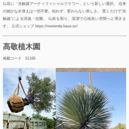
仏花に「光触媒アーティフィシャルフラワー」という新しい選択。 従来
の細かな水替えは一切不要。枯れず、変わらない美しさ。 置くだけで“光
触媒”による消臭・抗菌。 仏前を彩り、清潔で心地良い空間へと導きま
す。 公式ショップ https://merienda.base.ec/
髙敬植木園
掲載コード 51166