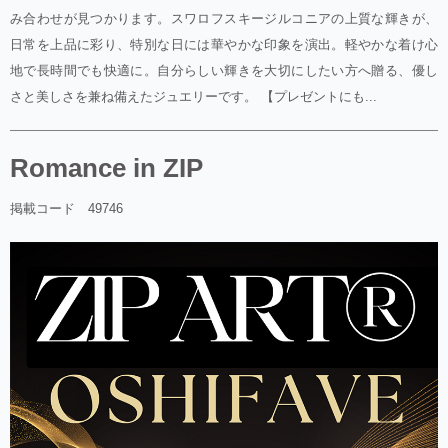
み合わせが見つかります。スワロフスキージルコニアの上質な輝きが、
日常を上品に彩り、特別な日には華やかな印象を演出。軽やかな着け心
地で長時間でも快適に。自分らしい輝きを大切にしたい方へ贈る、優し
さと美しさを兼ね備えたジュエリーです。 【プレゼントにも...
Romance in ZIP
掲載コード 49746