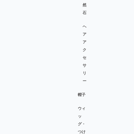
然
石
ヘ
ア
ア
ク
セ
サ
リ
ー
帽子
ウィ
ッ
グ・
つけ