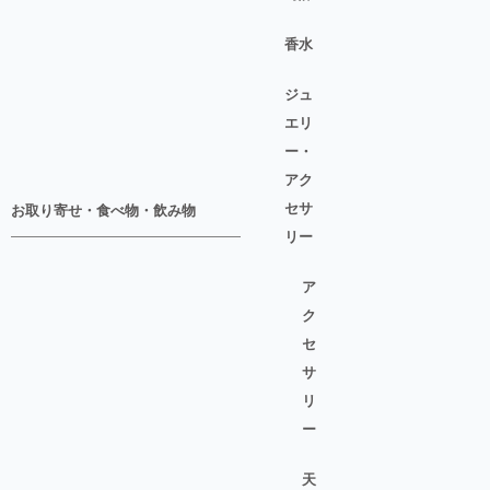
香水
ジュ
エリ
ー・
アク
セサ
お取り寄せ・食べ物・飲み物
リー
ア
ク
セ
サ
リ
ー
天