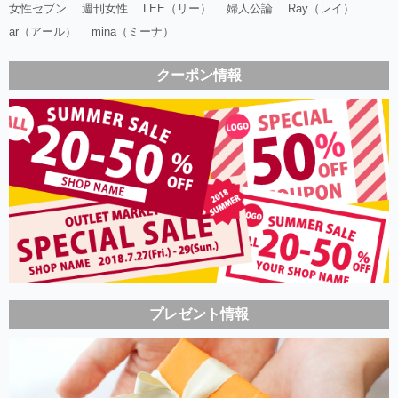
女性セブン
週刊女性
LEE（リー）
婦人公論
Ray（レイ）
ar（アール）
mina（ミーナ）
クーポン情報
プレゼント情報