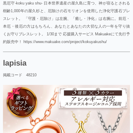
黒厄守-koku yaku shu- 日本世界遺産の屋久島に育つ、神が宿るとされる
樹齢1,000年の屋久杉と、厄除けの石モリオンを使用した浄化守護石ブレ
スレット。 「守護・厄除け」は左腕、「癒し・浄化」は右腕に。前厄・
本厄・後厄の方はもちろん、あなたとあなたの大切な人の一年を守り抜
くお守りブレスレット。 1/30まで 応援購入サービス Makuakeにて先行予
約販売中！ https://www.makuake.com/project/kokuyakushu/
lapisia
掲載コード 48210