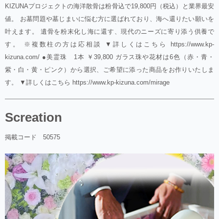
KIZUNAプロジェクトの海洋散骨は粉骨込で19,800円（税込）と業界最安
値。 お墓問題や墓じまいに悩む方に選ばれており、海へ還りたい願いを
叶えます。 遺骨を粉末化し海に還す、現代のニーズに寄り添う供養で
す。 ※複数柱の方は応相談 ▼詳しくはこちら https://www.kp-
kizuna.com/ ●美霊珠 1本 ￥39,800 ガラス珠や花材は6色（赤・青・
紫・白・黄・ピンク）から選択、ご希望に添った商品をお作りいたしま
す。 ▼詳しくはこちら https://www.kp-kizuna.com/mirage
Screation
掲載コード 50575