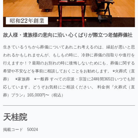
故人様・遺族様の意向に沿い 心くばりが際立つ老舗葬儀社
生きているうちから葬儀についてあれこれ考えるのは、縁起が悪いと思
われるかもしれませんが、もしもの時に、冷静に葬儀の段取りや進行を
行えますか！？最期のお別れの時に後悔しないためにも、葬儀に関する
希望や不安などを事前に相談しておくことをお勧めします。 ◉火葬式（直
葬） ◉家族葬 ◉一般葬 すべての宗派・宗旨に24時間365日いつでも対
応しています。どうぞお気軽にご相談ください。 料金例『火葬式（直
葬）プラン』165,000円〜（税込）
天桂院
掲載コード 50024