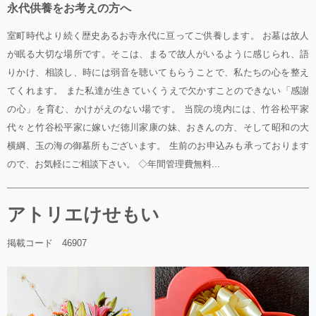
永代供養をお考えの方へ
室町時代より続く歴史あるお寺永代に亘ってご供養します。 お墓は故人
が眠る大切な場所です。そこは、まるで故人がいるように感じられ、語
りかけ、相談し、時には弱音を聴いてもらうことで、私たちの心を整え
てくれます。 また私達が生きていくうえで欠かすことのできない「感謝
の心」を育む、かけがえのない場です。 当院の境内には、竹谷松平家
代々と竹谷松平家に嫁いだ徳川家康の妹、おきんの方、そして昭和の大
横綱、玉の海の御墓所もございます。 生前のお申込みも承っております
ので、お気軽にご相談下さい。 ◇年間管理費無料...
アトリエけせもい
掲載コード 46907