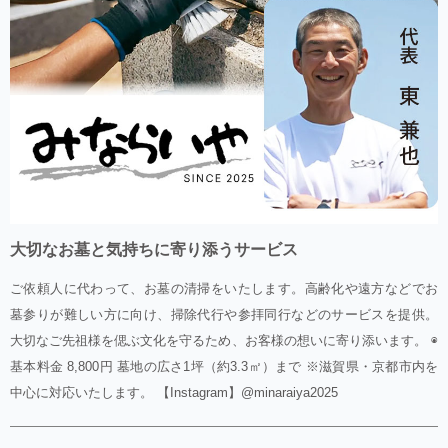
大切なお墓と気持ちに寄り添うサービス
ご依頼人に代わって、お墓の清掃をいたします。高齢化や遠方などでお
墓参りが難しい方に向け、掃除代行や参拝同行などのサービスを提供。
大切なご先祖様を偲ぶ文化を守るため、お客様の想いに寄り添います。 ◉
基本料金 8,800円 墓地の広さ1坪（約3.3㎡）まで ※滋賀県・京都市内を
中心に対応いたします。 【Instagram】@minaraiya2025