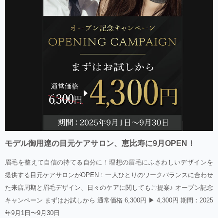
モデル御用達の目元ケアサロン、恵比寿に9月OPEN！
眉毛を整えて自信の持てる自分に！理想の眉毛にふさわしいデザインを
提供する目元ケアサロンがOPEN！一人ひとりのワークバランスに合わせ
た来店周期と眉毛デザイン、日々のケアに関してもご提案♪ オープン記念
キャンペーン まずはお試しから 通常価格 6,300円 ▶︎ 4,300円 期間：2025
年9月1日〜9月30日