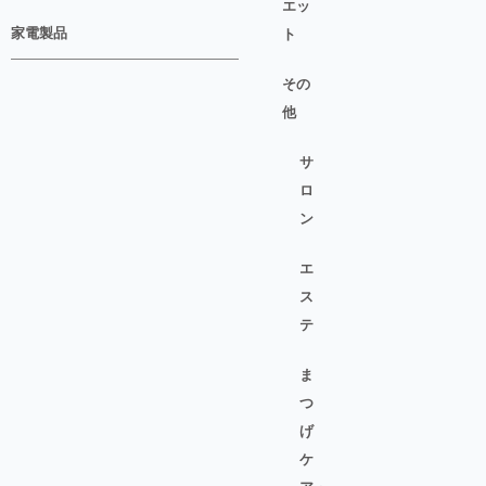
エッ
家電製品
ト
その
他
サ
ロ
ン
エ
ス
テ
ま
つ
げ
ケ