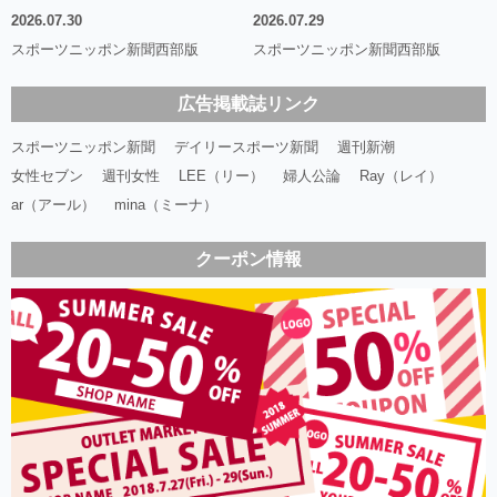
2026.07.30
2026.07.29
スポーツニッポン新聞西部版
スポーツニッポン新聞西部版
広告掲載誌リンク
スポーツニッポン新聞
デイリースポーツ新聞
週刊新潮
女性セブン
週刊女性
LEE（リー）
婦人公論
Ray（レイ）
ar（アール）
mina（ミーナ）
クーポン情報