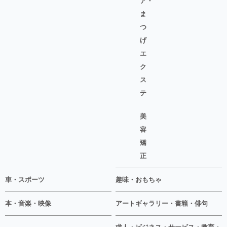
ア・
ま
つ
げ
エ
ク
ス
テ
美
容
矯
正
車・スポーツ
趣味・おもちゃ
本・音楽・映像
アートギャラリー・書籍・俳句