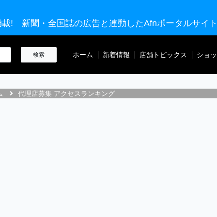
載! 新聞・全国誌の広告と連動したAfnポータルサイ
ホーム
新着情報
店舗トピックス
ショッ
ム
代理店募集 アクセスランキング