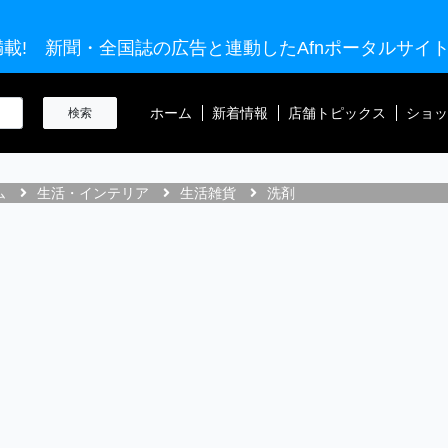
載! 新聞・全国誌の広告と連動したAfnポータルサイ
ホーム
新着情報
店舗トピックス
ショッ
ム
生活・インテリア
生活雑貨
洗剤