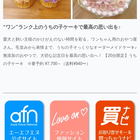
“ワン”ランク上のうちの子ケーキで最高の思い出を♪
愛犬と飼い主様のかけがえのない時間を彩る、ワンちゃん用のおやつ屋
さん。毛並みから表情まで、うちの子そっくりなオーダーメイドケーキ♪
無添加のおやつで、大切な記念日を最高の思い出へ！ 【20台限定】うち
の子ケーキ ※要予約 ¥7,700～（送料¥940〜）