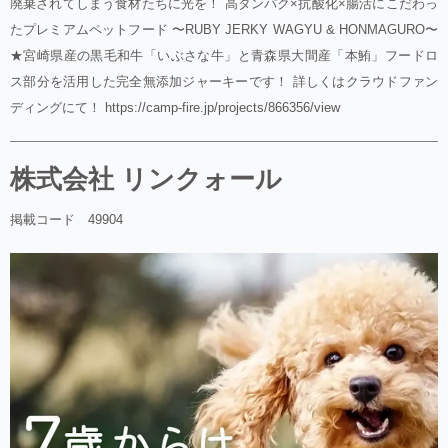
廃棄されてしまう食材たちに光を！ 高タンパク×抗酸化×腸活にこだわっ
たプレミアムペットフード 〜RUBY JERKY WAGYU & HONMAGURO〜
★宮崎県産の黒毛和牛「いぶさな牛」と青森県大間産「本鮪」フードロ
ス部分を活用した完全無添加ジャーキーです！ 詳しくはクラウドファン
ディングにて！ https://camp-fire.jp/projects/866356/view
株式会社 リンクォール
掲載コード 49904