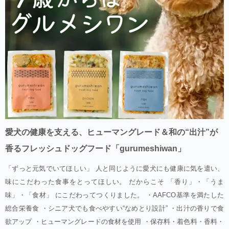
愛犬の健康を支える、ヒューマングレード＆和の“出汁”が
香るフレッシュドッグフード「gurumeshiwan」
「ずっと元気でいてほしい」 人と同じように愛犬にも健康に気を遣い、
味にこだわった食事をとってほしい。 だからこそ 「香り」・「うま
味」・「食材」 にこだわってつくりました。 ・AAFCO基準を満たした
総合栄養食 ・シニア犬でも食べやすい“なめとり設計” ・出汁の香りで食
欲アップ ・ヒューマングレードの食材を使用 ・保存料・着色料・香料・