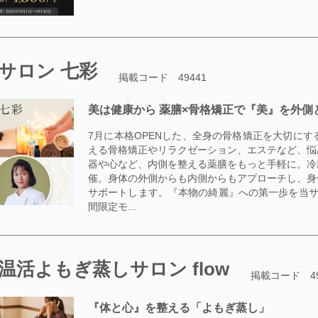
サロン 七彩
掲載コード 49441
美は健康から 薬膳×骨格矯正で『美』を外側
7月に本格OPENした、全身の骨格矯正を大切に
える骨格矯正やリラクゼーション、エステなど、悩
器や心など、内側を整える薬膳をもっと手軽に。冷
催。身体の外側からも内側からもアプローチし、身
サポートします。『本物の綺麗』への第一歩を当サロン
間限定モ...
温活よもぎ蒸しサロン flow
掲載コード 49
『体と心』を整える「よもぎ蒸し」