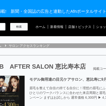
載! 新聞・全国誌の広告と連動したAfnポータルサイ
ホーム
新着情報
店舗トピックス
ショッ
ム
サロン アクセスランキング
B AFTER SALON 恵比寿本店
掲載コー
モデル御用達の目元ケアサロン、恵比寿に9月
眉毛を整えて自信の持てる自分に！理想の眉毛にふ
ひとりのワークバランスに合わせた来店周期と眉毛
ンペーン まずはお試しから 通常価格 6,300円 ▶︎ 4,