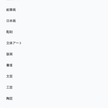
鉛筆画
日本画
彫刻
立体アート
版画
書道
文芸
工芸
陶芸