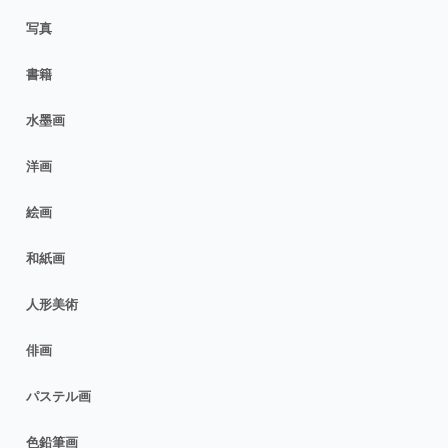
写真
書籍
水墨画
洋画
絵画
和紙画
人形美術
俳画
パステル画
色鉛筆画