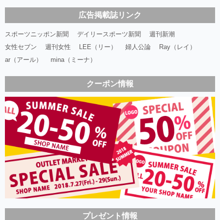
広告掲載誌リンク
スポーツニッポン新聞
デイリースポーツ新聞
週刊新潮
女性セブン
週刊女性
LEE（リー）
婦人公論
Ray（レイ）
ar（アール）
mina（ミーナ）
クーポン情報
プレゼント情報