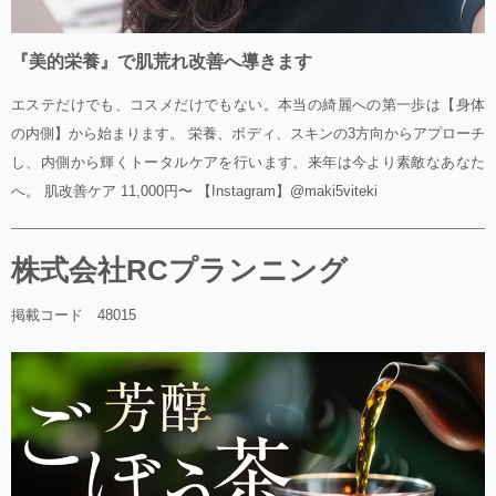
『美的栄養』で肌荒れ改善へ導きます
エステだけでも、コスメだけでもない。本当の綺麗への第一歩は【身体
の内側】から始まります。 栄養、ボディ、スキンの3方向からアプローチ
し、内側から輝くトータルケアを行います。来年は今より素敵なあなた
へ。 肌改善ケア 11,000円〜 【Instagram】@maki5viteki
株式会社RCプランニング
掲載コード 48015