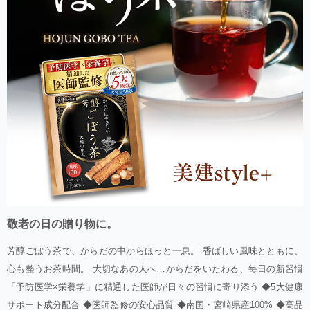
敬老の日の贈り物に。
芳醇ごぼう茶で、からだの中からほっと一息。 香ばしい風味とともに、
心も整うお茶時間。 大切なあの人へ…からだをいたわる、毎日の新習慣
「予防医学×栄養学」に精通した医師が日々の習慣に寄り添う ◆5大健康
サポート成分配合 ◆医師監修の安心品質 ◆南国・宮崎県産100% ◆高品