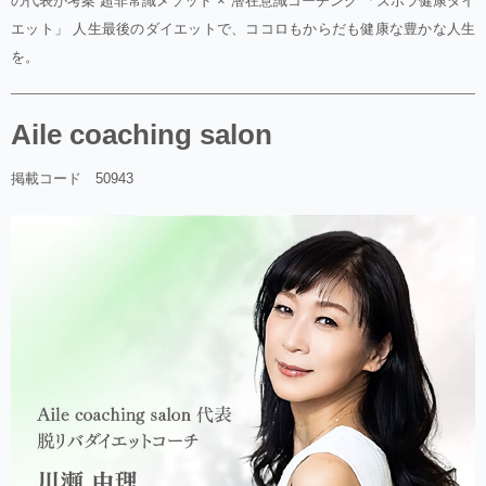
の代表が考案 超非常識メソッド × 潜在意識コーチング 「ズボラ健康ダイ
エット」 人生最後のダイエットで、ココロもからだも健康な豊かな人生
を。
Aile coaching salon
掲載コード 50943