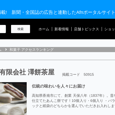
載! 新聞・全国誌の広告と連動したAfnポータルサイ
ホーム
新着情報
店舗トピックス
ショッ
ム
和菓子 アクセスランキング
有限会社 澤餅茶屋
掲載コード 50915
伝統の味わいを人々にお届け
高知県香南市にて、創業 天保八年（1837年）。
仕立てたあんこ餅です！10個入り・6個入り ・バ
ックと紙袋のどちらかを選んでいただきお入れしま