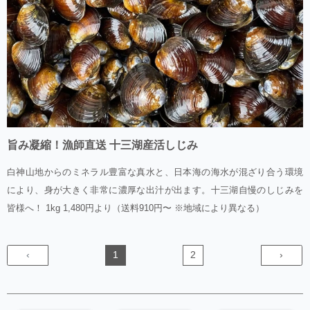
旨み凝縮！漁師直送 十三湖産活しじみ
白神山地からのミネラル豊富な真水と、日本海の海水が混ざり合う環境
により、身が大きく非常に濃厚な出汁が出ます。十三湖自慢のしじみを
皆様へ！ 1kg 1,480円より（送料910円〜 ※地域により異なる）
‹
1
2
›