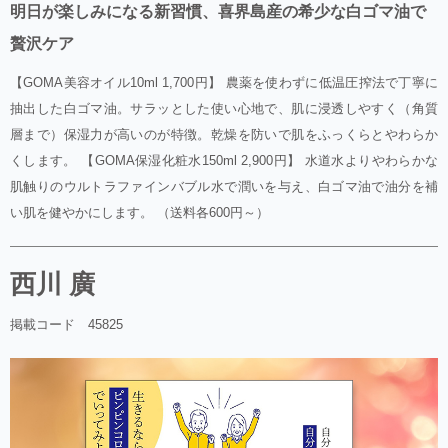
明日が楽しみになる新習慣、喜界島産の希少な白ゴマ油で
贅沢ケア
【GOMA美容オイル10ml 1,700円】 農薬を使わずに低温圧搾法で丁寧に
抽出した白ゴマ油。サラッとした使い心地で、肌に浸透しやすく（角質
層まで）保湿力が高いのが特徴。乾燥を防いで肌をふっくらとやわらか
くします。 【GOMA保湿化粧水150ml 2,900円】 水道水よりやわらかな
肌触りのウルトラファインバブル水で潤いを与え、白ゴマ油で油分を補
い肌を健やかにします。 （送料各600円～）
西川 廣
掲載コード 45825