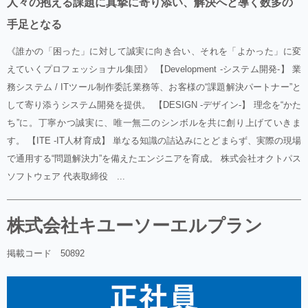
人々の抱える課題に真摯に寄り添い、解決へと導く数多の
手足となる
《誰かの「困った」に対して誠実に向き合い、それを「よかった」に変
えていくプロフェッショナル集団》 【Development -システム開発-】 業
務システム / ITツール制作委託業務等、お客様の“課題解決パートナー”と
して寄り添うシステム開発を提供。 【DESIGN -デザイン-】 理念を“かた
ち”に。丁寧かつ誠実に、唯一無二のシンボルを共に創り上げていきま
す。 【ITE -IT人材育成】 単なる知識の詰込みにとどまらず、実際の現場
で通用する“問題解決力”を備えたエンジニアを育成。 株式会社オクトパス
ソフトウェア 代表取締役 ...
株式会社キユーソーエルプラン
掲載コード 50892