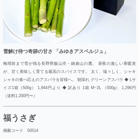
雪解け待つ奇跡の甘さ 「みゆきアスペルジュ」
梅雨前まで雪が残る長野県飯山市・鍋倉山の麓。 昼夜の激しい寒暖差
が、甘く美味しく育てる最高のスパイスです。 太く、瑞々しく、シャキ
シャキの食べ応えのアスパラを皆様へ。 朝採れ グリーンアスパラ ◆ Lサ
イズ1箱（500g） 1,944円より ◆ 訳あり 1箱 M~2L （500g） 1,296円
（送料1,200円〜）
福うさぎ
掲載コード 50514