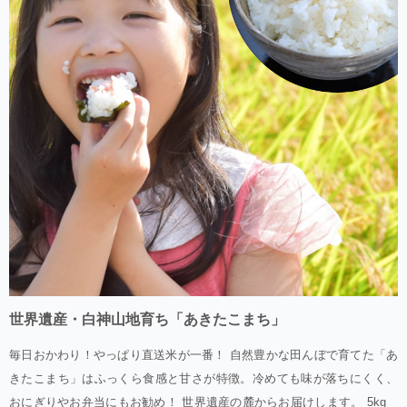
世界遺産・白神山地育ち「あきたこまち」
毎日おかわり！やっぱり直送米が一番！ 自然豊かな田んぼで育てた「あ
きたこまち」はふっくら食感と甘さが特徴。冷めても味が落ちにくく、
おにぎりやお弁当にもお勧め！ 世界遺産の麓からお届けします。 5kg