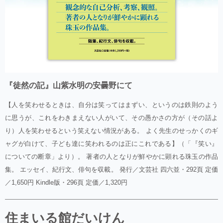
『徒然の記』山紫水明の安曇野にて
【人を笑わせるときは、自分は笑ってはまずい、というのは鉄則のよう
に思うが、これをわきまえない人がいて、その愚かさの方が（その話よ
り）人を笑わせるという笑えない情況がある。 よく先生のせっかくのギ
ャグが白けて、子ども達に笑われるのは正にこれである】（「『笑い』
についての断章」より）。 著者の人となりが鮮やかに顕れる珠玉の作品
集。 エッセイ、紀行文、俳句を収載。 発行／文芸社 四六並・292頁 定価
／1,650円 Kindle版・296頁 定価／1,320円
住まいる館だいけん