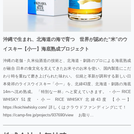
沖縄で生まれ、北海道の海で育つ 世界が認めた“米”のウ
イスキー【小一】海底熟成プロジェクト
沖縄の老舗・久米仙酒造の技術と、北海道・釧路のプロによる海底熟成
が融合 日本の食文化を支えてきたお米そのお米を使い、国内製造にこだ
わり時を重ねて磨き上げられた味わい。 伝統と革新が調和する新しい日
本発祥のライスウイスキー「小一」を、北緯43度、北海道・釧路の海底
14mへ沈め熟成。 「特別な一杯」へと変えていきます。 ・小一 RICE
WHISKY 51度 ・小一 RICE WHISKY 北緯43度 【小一】
https://koichiwhisky.com/ 詳しくはクラウドファンディングにて！
https://camp-fire.jp/projects/937690/view お取り...